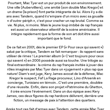
Pourtant, Mac Tyer est un pur produit de son environnement.
Une ville (Aubervilliers), une amitié (son double Mac Kregor) et
un drame (la prison) font partie intégrante de lui. Alors il y a dix
ans avec Tandem, quand il s’empare d’un micro avec sa gouaille
« d’outre-périph », c’est pour cracher un rap brutal. Comme sa
vie. Ni plus, ni moins. Mais le jeune loup imbibé de rap français
est aussi un observateur attentif de la scène américaine. Il
intègre rapidement que la forme de son art doit être aussi
important que le fond.
De ce fait en 2001, dés le premier EP (« Pour ceux qui savent »)
salué par la critique, Tandem se fait remarquer : ils rappent sans
utiliser de rimes ! Le premier album (« C’est toujours pour ceux
qui savent ») en 2005 possède aussi sa touche. Une trilogie au
final extraordinaire : la crème du rap français invitée à jouer des
rôles imaginés par Mac Tyer dans un «jugement » plus rap que
nature! Diam’s est juge, Kery James avocat de la défense, Mac
Kregor le suspect, Faf La Rage procureur, Lino d’Arsenik en
concierge, Tunisiano en témoin…C’est une première, doublée
d’une réussite. Enfin, dans son projet «Patrimoine du Ghetto»,
il crée encore l’événement. Dans un duo épique avec Kery
James, ces deux figures du rap hardcore délivrent, derrière une
fiction, un message de paix à l’attention des quartiers.
Après tout ces fait d’armes avec Tandem, cette année Mac Tyer