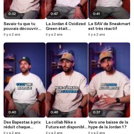
0:32
0:47
0:41
Savais-tu que tu
La Jordan 4 Oxidized
Le SAV de Sneakmart
pouvais découvrir
Green était
est très réactif
une sneaker
disponible à prix
il y a 2 ans
il y a 2 ans
il y a 2 ans
contrefaite rien qu’à
réduit chez
son odeur ?
Sneakmart !
0:40
0:46
0:37
Des Bapestas à prix
La collab Nike x
Vers une baisse de la
réduit chaque
Futura est disponible
hype de la Jordan 1 ?
semaine sur
chez Sneakmart !
il y a 2 ans
il y a 2 ans
il y a 2 ans