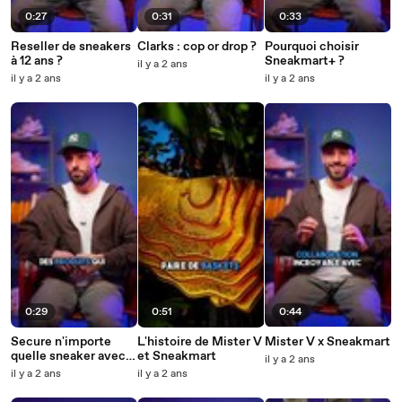
0:27
0:31
0:33
Reseller de sneakers
Clarks : cop or drop ?
Pourquoi choisir
à 12 ans ?
Sneakmart+ ?
il y a 2 ans
il y a 2 ans
il y a 2 ans
0:29
0:51
0:44
Secure n'importe
L'histoire de Mister V
Mister V x Sneakmart
quelle sneaker avec
et Sneakmart
il y a 2 ans
Sneakmart
il y a 2 ans
il y a 2 ans