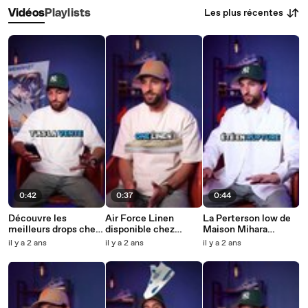
Les plus récentes
Vidéos
Playlists
0:42
0:37
0:44
Découvre les
Air Force Linen
La Perterson low de
meilleurs drops chez
disponible chez
Maison Mihara
Sneakmart !
Sneakmart !
Yasuhiro est
il y a 2 ans
il y a 2 ans
il y a 2 ans
disponible à prix
réduit chez
Sneakmart !