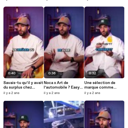
Sneakmart !
Tente ta chance !
0:40
0:36
0:32
Savais-tu qu’il y avait
Noca x Art de
Une sélection de
du surplus chez
l’automobile ? Easy
marque comme
certaines marques ?
cop chez Sneakmart
Stone Island ou
il y a 2 ans
il y a 2 ans
il y a 2 ans
encore Carhartt à prix
réduit chez Sneamart
! ✨