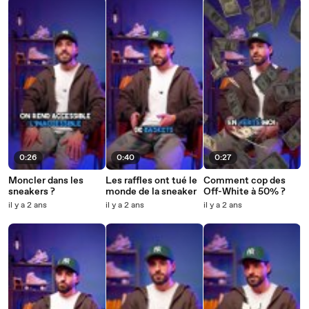
0:26
0:40
0:27
Moncler dans les
Les raffles ont tué le
Comment cop des
sneakers ?
monde de la sneaker
Off-White à 50% ?
il y a 2 ans
il y a 2 ans
il y a 2 ans