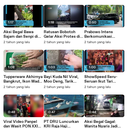
IShowSpeed: "Ke
Orang
dan Tujuh Hilang
Mana Aja Pak?"
1:17
1:18
0:50
Aksi Begal Bawa
Ratusan Bobotoh
Prabowo Intens
Sajam dan Senpi di
Gelar Aksi Protes di
Berkomunikasi
Kawasan PIK Gagal,
Graha Persib, Tuntut
dengan SBY dan
2 tahun yang lalu
2 tahun yang lalu
2 tahun yang lalu
Pelaku Tertangkap
Keadilan atas Dugaan
Surya Paloh: Bahas
Tangan Saat Beraksi
Intimidasi
Kabinet dan Jumlah
Kementerian?
1:08
1:03
1:00
Tupperware Akhirnya
Bayi Kuda Nil Viral,
ShowSpeed Seru-
Bangkrut, Ikon Wadah
Moo Deng, Tarik
Seruan Ikut Tari
Plastik Dunia Tutup
12.000 Pengunjung
Kecak di Uluwatu,
2 tahun yang lalu
2 tahun yang lalu
2 tahun yang lalu
Usaha
ke Kebun Binatang
Bali
Khao Kheow
0:48
0:47
0:44
Viral Video Panpel
PT DRU Luncurkan
Aksi Begal Gagal:
dan Wasit PON XXI
KRI Raja Haji
Wanita Nyaris Jadi