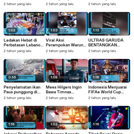
Aceh-Sumut Hanya
Fisabilillah, OPV 90M
Korban di Lubang
2 tahun yang lalu
2 tahun yang lalu
2 tahun yang lalu
Diberi Lauk Tempe,
Pesanan Kemhan RI
Buaya
Panitia Beri
untuk TNI AL
Klarifikasi
1:02
1:03
1:13
Ledakan Hebat di
Viral Aksi
ULTRAS GARUDA
Perbatasan Lebanon-
Perampokan Warung
BENTANGKAN
Suriah: Hizbullah
Madura di Depok,
KANJURUHAN
2 tahun yang lalu
2 tahun yang lalu
2 tahun yang lalu
Terlibat, 9 Orang
Todong Celurit Minta
MASSACRE 1312
Tewas Deskripsi
HP
SAAT TIMNAS
Singkat:
INDONESIA LAWAN
ASUTRALIA
0:56
1:05
1:18
Penyelamatan ikan
Mees Hilgers Ingin
Indonesia Menjuarai
Paus punggung di
Bawa Timnas
FIFAe World Cup
Kanada
Indonesia Jadi Tim
2024 Football
2 tahun yang lalu
2 tahun yang lalu
2 tahun yang lalu
Langganan Piala
Managers
Dunia
1:16
1:03
1:18