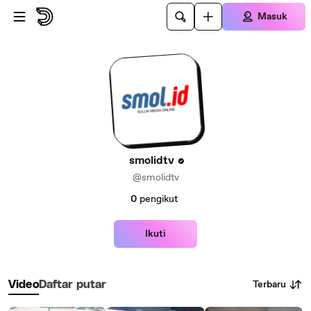
Lewatkan ke konten utama
Masuk
smolidtv
@smolidtv
0
pengikut
Ikuti
Terbaru
Video
Daftar putar