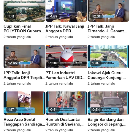
1:41
4:59
12:31
Cuplikan Final
JPP Talk: Kawal Janji
JPP Talk: Janji
POLYTRON Gubernur
Anggota DPR
Firnando H. Gananto
Cup 2024 -
Terpilih, Firnando H.
sebagai Anggota DPR
2 tahun yang lalu
2 tahun yang lalu
2 tahun yang lalu
Perjuangan Sang
Ganinto
Terpilih
Juara!
12:45
1:00
1:00
JPP Talk: Janji
PT Len Industri
Jokowi Ajak Cucu-
Anggota DPR Terpilih
Pamerkan UAV DID
Cucunya Kunjungi
Dalam Bidang Bisnis
3.11 di Bali
Pameran Alutsista di
2 tahun yang lalu
2 tahun yang lalu
2 tahun yang lalu
dan Politik
International Airshow
Monas, Disambut
2024, Produk
Antusias Warga
Andalan Dalam
Negeri
1:17
0:54
0:54
Reza Arap Sentil
Rumah Dua Lantai
Banjir Bandang dan
Tanggapan Sandiaga
Runtuh di Saviano,
Longsor di Jepang,
Uno soal
Italia, Tewaskan Tiga
Enam Orang Tewas
2 tahun yang lalu
2 tahun yang lalu
2 tahun yang lalu