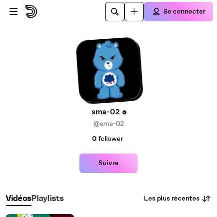
Passer au contenu principal
Se connecter
sma-02
@sma-02
0
follower
Suivre
Les plus récentes
Vidéos
Playlists