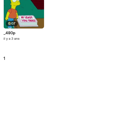
0:07
_480p
il y a 3 ans
1