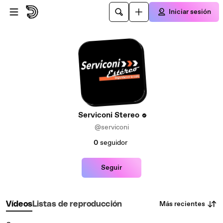
Saltar al contenido principal
Iniciar sesión
Serviconi Stereo
@serviconi
0
seguidor
Seguir
Más recientes
Vídeos
Listas de reproducción