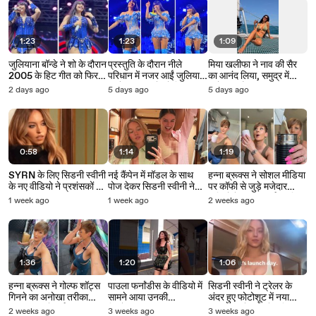
1:23
1:23
1:09
जुलियाना बॉन्डे ने शो के दौरान
प्रस्तुति के दौरान नीले
मिया खलीफा ने नाव की सैर
2005 के हिट गीत को फिर
परिधान में नजर आईं जुलियाना
का आनंद लिया, समुद्र में
किया याद, प्रशंसक हुए पुरानी
बॉन्डे, प्रशंसकों को किया
फ्लोट पर बैठकर खाया
2 days ago
5 days ago
5 days ago
यादों में खोए*
प्रभावित
बारबेक्यू
0:58
1:14
1:19
SYRN के लिए सिडनी स्वीनी
नई कैंपेन में मॉडल के साथ
हन्ना ब्रूक्स ने सोशल मीडिया
के नए वीडियो ने प्रशंसकों का
पोज देकर सिडनी स्वीनी ने
पर कॉफी से जुड़े मजेदार
ध्यान खींचा
खींचा ध्यान
वीडियो में इन्फ्लुएंसर्स पर किया
1 week ago
1 week ago
2 weeks ago
व्यंग्य
1:36
1:20
1:06
हन्ना ब्रूक्स ने गोल्फ शॉट्स
पाउला फर्नांडीस के वीडियो में
सिडनी स्वीनी ने ट्रेलर के
गिनने का अनोखा तरीका
सामने आया उनकी
अंदर हुए फोटोशूट में नया
बताकर फॉलोअर्स का
किशोरावस्था का कम जाना-
लॉन्जरी कलेक्शन पेश किया
2 weeks ago
3 weeks ago
3 weeks ago