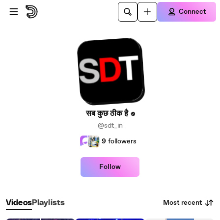
Skip to main content
Connect
सब कुछ ठीक है
@sdt_in
9
followers
Follow
Most recent
Videos
Playlists