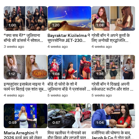
मनोरंजन किया
पहचाना अध्याय
1:00
1:20
1:08
“क्या सच में?” जुलियाना
Bayraktar Kizilelma ने
ग्रेसी बॉन ने अपने कुत्तों के
बॉन्डे की डांसर्स ने सोशल
सुपरसोनिक JET-230
लिए अनोखी श्रद्धांजलि
मीडिया की टिप्पणियों पर कसा
मिसाइल का पहला प्रक्षेपण
दिखाई, प्रशंसक हुए प्रभावित
3 weeks ago
4 weeks ago
4 weeks ago
तंज
किया
1:12
1:04
1:36
इन्फ्लुएंसर इसाबेला माइया ने
बोंडे दो फोरो के शो में
ग्रेसी बॉन ने दिखाई अपनी
फार्म पर बिताई एक शांत सुबह
जुलियाना बोंडे ने प्रशंसकों को
वर्कआउट रूटीन और शांत दौर
की दिनचर्या दिखाई
किया आकर्षित
को लेकर की बात
4 weeks ago
5 weeks ago
5 weeks ago
0:59
0:57
1:04
Maria Arreghini ने
मिया खलीफा ने मोनाको का
वर्जीनिया की घोषणा के बाद,
2026 वर्ल्ड कप को लेकर
दौरा किया और लग्जरी यात्रा
Jacob & Co ने नोरा फतेही