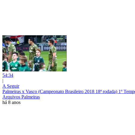
54:34
|
A Seguir
Palmeiras x Vasco (Campeonato Brasileiro 2018 18ª rodada) 1º Temp
Arquivos Palmeiras
há 8 anos