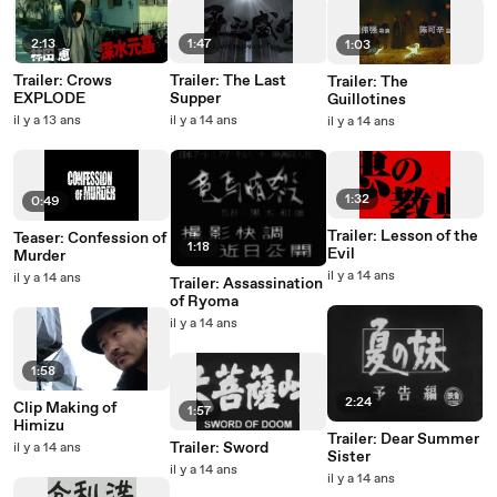
2:13
1:47
1:03
Trailer: Crows
Trailer: The Last
Trailer: The
EXPLODE
Supper
Guillotines
il y a 13 ans
il y a 14 ans
il y a 14 ans
1:32
0:49
Trailer: Lesson of the
Teaser: Confession of
1:18
Evil
Murder
il y a 14 ans
il y a 14 ans
Trailer: Assassination
of Ryoma
il y a 14 ans
1:58
2:24
Clip Making of
1:57
Himizu
Trailer: Dear Summer
Trailer: Sword
il y a 14 ans
Sister
il y a 14 ans
il y a 14 ans