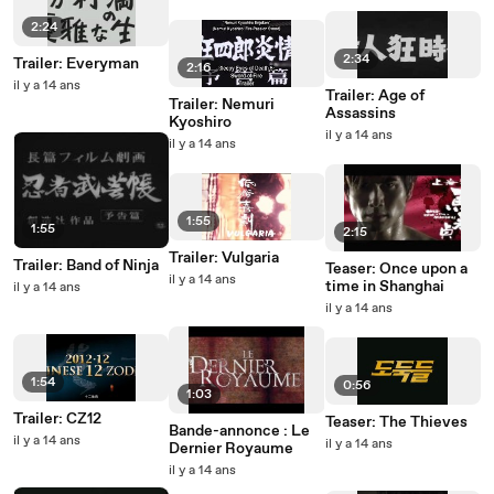
2:24
2:34
Trailer: Everyman
2:16
il y a 14 ans
Trailer: Age of
Trailer: Nemuri
Assassins
Kyoshiro
il y a 14 ans
il y a 14 ans
1:55
1:55
2:15
Trailer: Vulgaria
Trailer: Band of Ninja
Teaser: Once upon a
il y a 14 ans
time in Shanghai
il y a 14 ans
il y a 14 ans
1:54
0:56
1:03
Trailer: CZ12
Teaser: The Thieves
Bande-annonce : Le
il y a 14 ans
il y a 14 ans
Dernier Royaume
il y a 14 ans