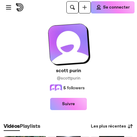
Passer au contenu principal
Se connecter
scott purin
@scottpurin
5
followers
Suivre
Les plus récentes
Vidéos
Playlists