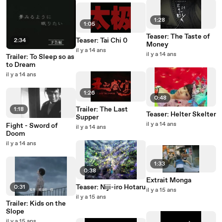
1:28
1:05
Teaser: The Taste of
Teaser: Tai Chi 0
2:34
Money
il y a 14 ans
il y a 14 ans
Trailer: To Sleep so as
to Dream
il y a 14 ans
1:26
0:48
Trailer: The Last
1:18
Teaser: Helter Skelter
Supper
il y a 14 ans
Fight - Sword of
il y a 14 ans
Doom
il y a 14 ans
1:33
0:38
Extrait Monga
Teaser: Niji-iro Hotaru
0:31
il y a 15 ans
il y a 15 ans
Trailer: Kids on the
Slope
il y a 15 ans