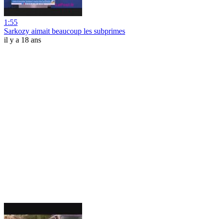
1:55
Sarkozy aimait beaucoup les subprimes
il y a 18 ans