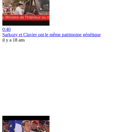
0:40
Sarkozy et Clavier ont le même patrimoine génétique
il y a 18 ans