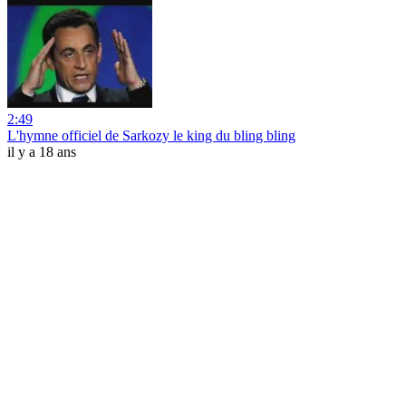
2:49
L'hymne officiel de Sarkozy le king du bling bling
il y a 18 ans