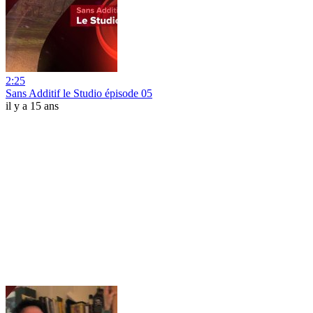
2:25
Sans Additif le Studio épisode 05
il y a 15 ans