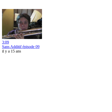
3:09
Sans Additif épisode 09
il y a 15 ans