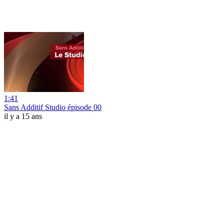
1:41
Sans Additif Studio épisode 00
il y a 15 ans