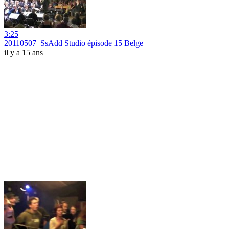
3:25
20110507_SsAdd Studio épisode 15 Belge
il y a 15 ans