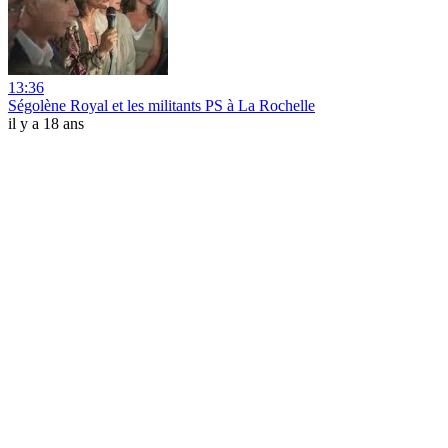
13:36
Ségolène Royal et les militants PS à La Rochelle
il y a 18 ans