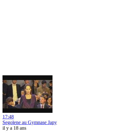
17:48
Segolene au Gymnase Japy
il y a 18 ans