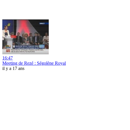
16:47
Meeting de Rezé : Ségolène Royal
il y a 17 ans