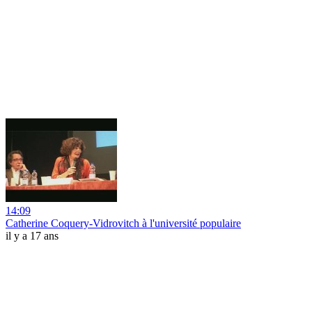
14:09
Catherine Coquery-Vidrovitch à l'université populaire
il y a 17 ans