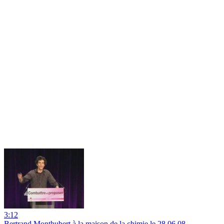
3:12
Bertrand Monthubert à la maison de la chimie le 28 06 08