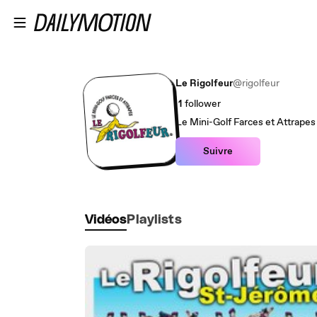
Passer au contenu principal
Le Rigolfeur
@rigolfeur
1
follower
Le Mini-Golf Farces et Attrapes
Suivre
Vidéos
Playlists