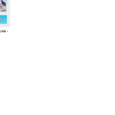
ité -