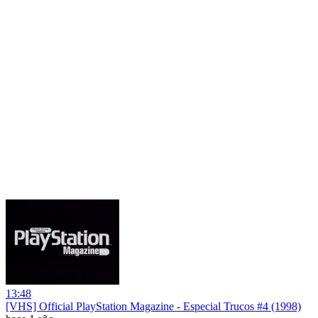
13:48
[VHS] Official PlayStation Magazine - Especial Trucos #4 (1998)