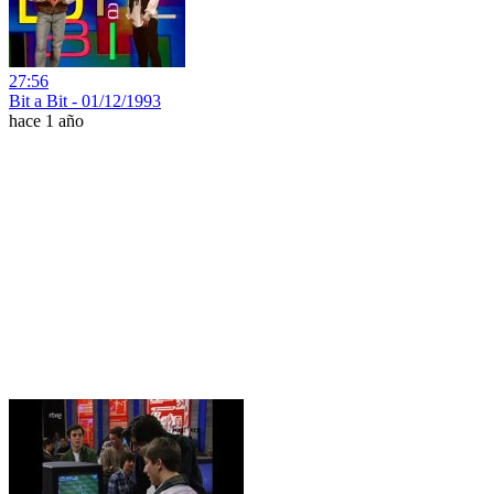
27:56
Bit a Bit - 01/12/1993
hace 1 año