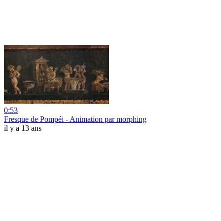
0:53
Fresque de Pompéi - Animation par morphing
il y a 13 ans