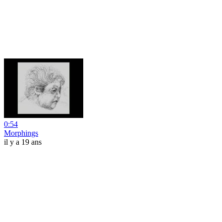
0:54
Morphings
il y a 19 ans