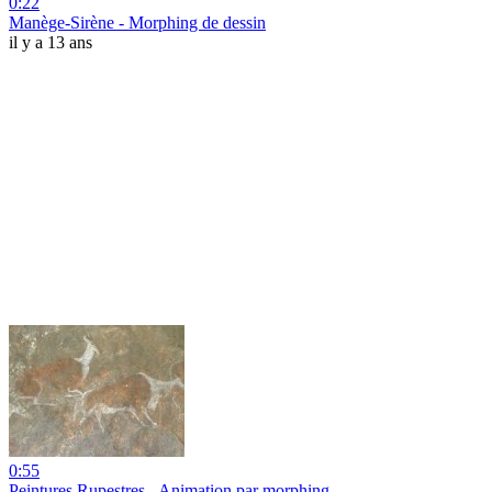
0:22
Manège-Sirène - Morphing de dessin
il y a 13 ans
0:55
Peintures Rupestres - Animation par morphing