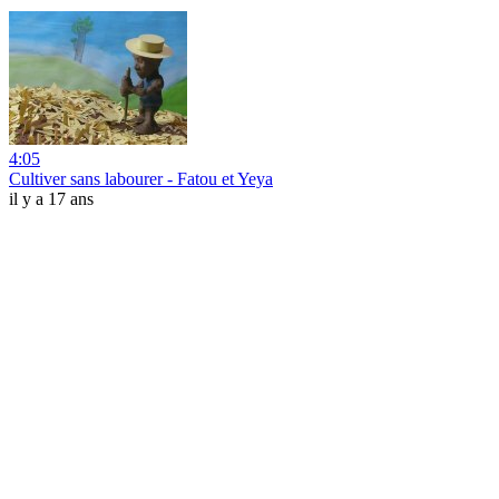
4:05
Cultiver sans labourer - Fatou et Yeya
il y a 17 ans