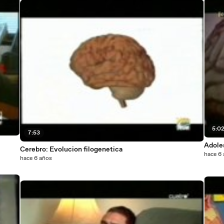
5:0
7:53
Adole
Cerebro: Evolucion filogenetica
hace 6
hace 6 años