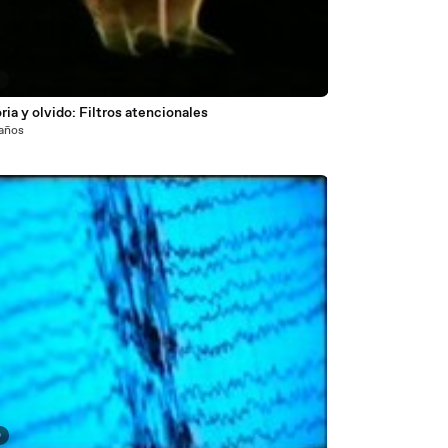
9
a y olvido: Filtros atencionales
 años
0