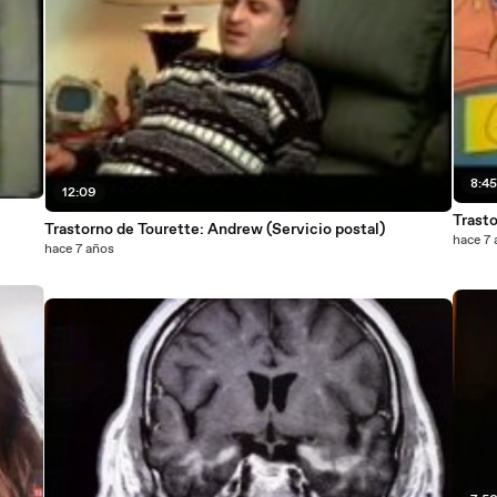
8:4
12:09
Trasto
Trastorno de Tourette: Andrew (Servicio postal)
hace 7
hace 7 años