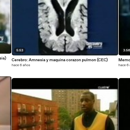
5:53
3:5
sia)
Cerebro: Amnesia y maquina corazon pulmon (CEC)
Memor
hace 6 años
hace 6