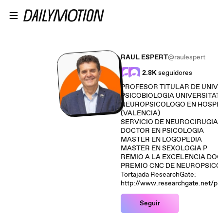
Saltar al contenido principal
RAUL ESPERT
@raulespert
2.8K
seguidores
PROFESOR TITULAR DE UNIVERSIDAD DEP
PSICOBIOLOGIA UNIVERSITAT DE VALENCIA (ESPAÑA)
NEUROPSICOLOGO EN HOSPI
(VALENCIA)
SERVICIO DE NEUROCIRUGIA.
DOCTOR EN PSICOLOGIA
MASTER EN LOGOPEDIA
MASTER EN SEXOLOGIA P
PREMIO CNC DE NEUROPSICOLO
Tortajada ResearchGate:
http://www.researchgate.net/pr
Seguir