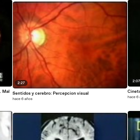
2:0
2:27
. Mal
Sentidos y cerebro: Percepcion visual
hace 6
hace 6 años