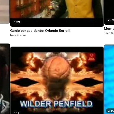
7:5
1:39
Memori
Genio por accidente: Orlando Serrell
hace 6
hace 6 años
2:3
1:18