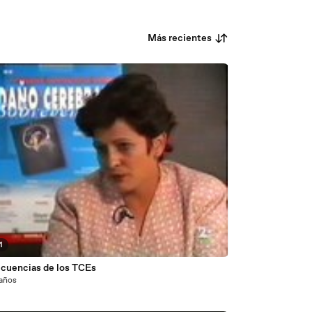
Más recientes
1
cuencias de los TCEs
 años