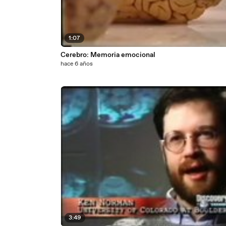
1:07
Cerebro: Memoria emocional
hace 6 años
3:49