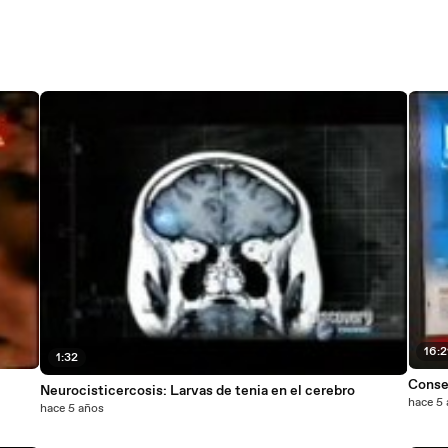
16:2
1:32
Conse
Neurocisticercosis: Larvas de tenia en el cerebro
hace 5
hace 5 años