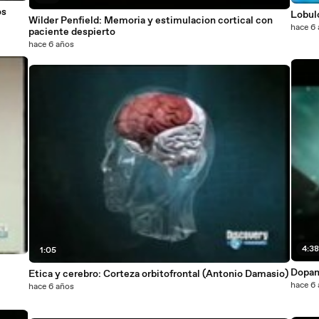
os
Lobulo
Wilder Penfield: Memoria y estimulacion cortical con
hace 6
paciente despierto
hace 6 años
4:3
1:05
Dopami
Etica y cerebro: Corteza orbitofrontal (Antonio Damasio)
hace 6
hace 6 años