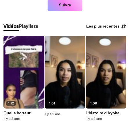
Suivre
Les plus récentes
Vidéos
Playlists
1:12
1:01
1:08
Quelle horreur
L’histoire d’Ayoka
il y a 2 ans
il y a 2 ans
il y a 2 ans