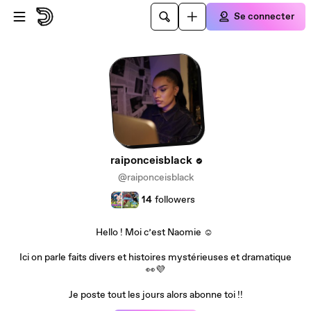
Passer au contenu principal
Se connecter
raiponceisblack
@raiponceisblack
14
followers
Hello ! Moi c’est Naomie ☺️
Ici on parle faits divers et histoires mystérieuses et dramatique
👀💜
Je poste tout les jours alors abonne toi !!