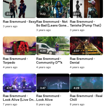
3:02
3:22
2:50
Rae Sremmurd - Sexy
Rae Sremmurd - Not
Rae Sremmurd -
So Bad (Leans Gone
Tanisha (Pump That)
3 years ago
Cold)
3 years ago
3 years ago
4:05
4:25
3:07
Rae Sremmurd -
Rae Sremmurd -
Rae Sremmurd -
Torpedo
Community D**k
Denial
4 years ago
4 years ago
4 years ago
4:11
3:47
4:28
Rae Sremmurd -
Rae Sremmurd -
Rae Sremmurd - Real
Look Alive (Live On
Look Alive
Chill
The Tonight Show)
7 years ago
8 years ago
8 years ago