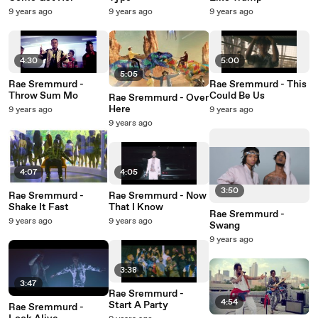
9 years ago
9 years ago
9 years ago
4:30
5:00
5:05
Rae Sremmurd -
Rae Sremmurd - This
Throw Sum Mo
Could Be Us
Rae Sremmurd - Over
Here
9 years ago
9 years ago
9 years ago
4:07
4:05
3:50
Rae Sremmurd -
Rae Sremmurd - Now
Shake It Fast
That I Know
Rae Sremmurd -
9 years ago
9 years ago
Swang
9 years ago
3:38
3:47
Rae Sremmurd -
4:54
Start A Party
Rae Sremmurd -