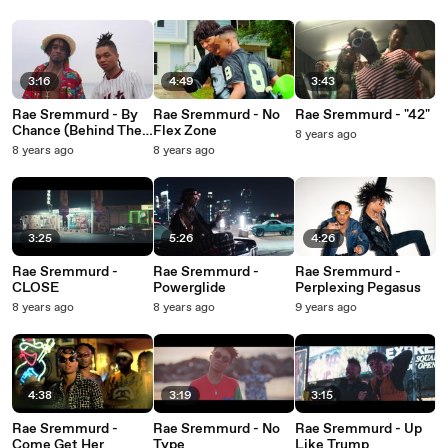
3:16
4:49
3:43
Rae Sremmurd - By
Rae Sremmurd - No
Rae Sremmurd - "42"
Chance (Behind The
Flex Zone
8 years ago
Scenes)
8 years ago
8 years ago
3:25
5:26
4:26
Rae Sremmurd -
Rae Sremmurd -
Rae Sremmurd -
CLOSE
Powerglide
Perplexing Pegasus
8 years ago
8 years ago
9 years ago
4:38
3:19
3:15
Rae Sremmurd -
Rae Sremmurd - No
Rae Sremmurd - Up
Come Get Her
Type
Like Trump