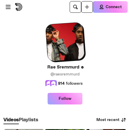
Skip to main content
Connect
Rae Sremmurd
@raesremmurd
814
followers
Follow
Most recent
Videos
Playlists