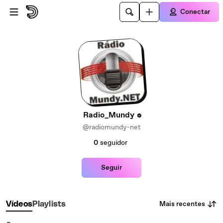
Ir para o conteúdo principal
Conectar
Radio_Mundy
@radiomundy-net
0
seguidor
Seguir
Mais recentes
Vídeos
Playlists