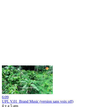
6:09
UPL V.01_Brand Music (version sans voix off)
il y a 5 ans