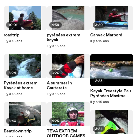
10:01
4:59
3:20
roadtrip
pyrénées extrem
Canyak Marboré
kayak
il y a 15 ans
il y a 15 ans
il y a 15 ans
3:24
3:20
2:23
Pyrénées extrem
A summer in
Kayak at home
Cauterets
Kayak Freestyle Pau
il y a 15 ans
il y a 15 ans
Pyrénées Maxime
Mitaut
il y a 15 ans
3:40
4:25
3:24
Beatdown trip
TEVA EXTREM
OUTDOOR GAMES