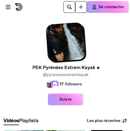
Passer au contenu principal
Se connecter
PEK Pyrénées Extrem Kayak
@pyreneesextremkayak
17
followers
Suivre
Les plus récentes
Vidéos
Playlists