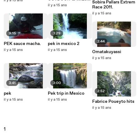
il y a 15 ans
Sobira Pallars Extrem
2011 training
il y a 15 ans
Race 2011.
il y a 15 ans
9:15
3:29
2:44
PEK sauce macha.
pek in mexico 2
il y a 15 ans
il y a 15 ans
Omatakuyassi
il y a 15 ans
3:41
3:00
2:52
pek
Pek trip in Mexico
il y a 15 ans
il y a 15 ans
Fabrice Poueyto hits
il y a 15 ans
1