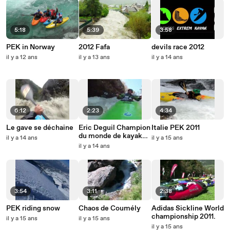
5:18
5:39
3:58
PEK in Norway
2012 Fafa
devils race 2012
il y a 12 ans
il y a 13 ans
il y a 14 ans
6:12
2:23
4:34
Le gave se déchaine
Eric Deguil Champion
Italie PEK 2011
du monde de kayak
il y a 14 ans
il y a 15 ans
extrême 2011
il y a 14 ans
3:54
3:11
2:38
PEK riding snow
Chaos de Coumély
Adidas Sickline World
championship 2011.
il y a 15 ans
il y a 15 ans
il y a 15 ans