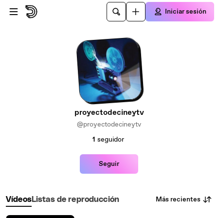
Saltar al contenido principal
Iniciar sesión
proyectodecineytv
@proyectodecineytv
1
seguidor
Seguir
Más recientes
Vídeos
Listas de reproducción