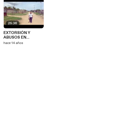
25:36
EXTORSIÓN Y
ABUSOS EN
ESCUELAS DE
hace 14 años
VENEZUELA