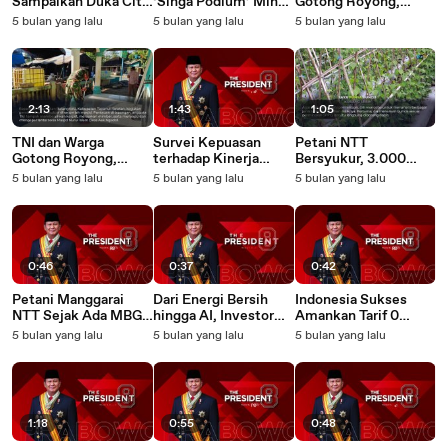
Sampaikan Duka Cita
‘Singa Podium’ Minta
Gotong Royong,
Mendalam Atas
Prabowo Tak Gentar
Tempat Ibadah dan
5 bulan yang lalu
5 bulan yang lalu
5 bulan yang lalu
Meninggalnya
Berantas Korupsi
Sekolah di Tapanuli
Wapres ke-6 RI Try
Satu-satunya
dan Aceh Kinclong
Sutrisno
Harapan Kita,
Lagi
Indonesia Terlalu
Hancur
2:13
1:43
1:05
TNI dan Warga
Survei Kepuasan
Petani NTT
Gotong Royong,
terhadap Kinerja
Bersyukur, 3.000
Tempat Ibadah dan
Prabowo 79,2 Persen,
Pohon Buncis
5 bulan yang lalu
5 bulan yang lalu
5 bulan yang lalu
Sekolah di Tapanuli
Optimisme Publik
Terserap Semua
dan Aceh Kinclong
Menguat
Berkat MBG
Lagi
0:46
0:37
0:42
Petani Manggarai
Dari Energi Bersih
Indonesia Sukses
NTT Sejak Ada MBG,
hingga AI, Investor
Amankan Tarif 0
Harga Wortel Kami
Global dari AS Siap
Persen bagi Ekspor
5 bulan yang lalu
5 bulan yang lalu
5 bulan yang lalu
Naik 3 Kali Lipat
Masuk Indonesia
Tekstil ke AS, 4 Juta
Lapangan Kerja
Terima Manfaat
1:18
0:55
0:48