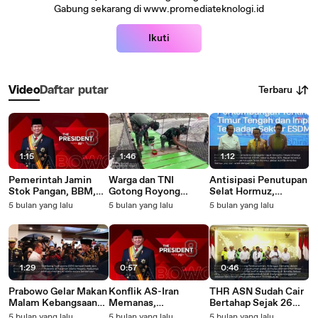
Gabung sekarang di www.promediateknologi.id
Ikuti
Terbaru
Video
Daftar putar
1:15
1:46
1:12
Pemerintah Jamin
Warga dan TNI
Antisipasi Penutupan
Stok Pangan, BBM,
Gotong Royong
Selat Hormuz,
dan LPG Aman
Percepat
Pemerintah Alihkan
5 bulan yang lalu
5 bulan yang lalu
5 bulan yang lalu
Sambut Lebaran
Pembangunan
Sumber Pasokan
2026
Jembatan Gantung di
Minyak
Aceh
1:29
0:57
0:46
Prabowo Gelar Makan
Konflik AS-Iran
THR ASN Sudah Cair
Malam Kebangsaan
Memanas,
Bertahap Sejak 26
Bersama Para Mantan
Pemerintah Pastikan
Februari, Berikut
5 bulan yang lalu
5 bulan yang lalu
5 bulan yang lalu