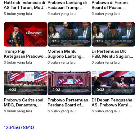
Hattrick Indonesia di
Prabowo Lantang di
Prabowo di Forum
AS Tarif Turun, MoU
Hadapan Trump
Board of Peace
Rp600 Triliun
Indonesia Gabung
Tegaskan Kesiapan RI
5 bulan yang lalu
6 bulan yang lalu
6 bulan yang lalu
Tercapai, Dipercaya
Board of Peace untuk
Kirim 8.000 Pasukan
Jadi Wakil Komandan
Perdamaian
Perdamaian ke Gaza
Perdamaian Dunia
Palestina!
0:53
1:13
1:13
Trump Puji
Momen Menlu
Di Pertemuan DK
Ketegasan Prabowo
Sugiono Lantang
PBB, Menlu Sugiono
di Forum Board of
Suarakan Perdamaian
Kecam Pendudukan
6 bulan yang lalu
6 bulan yang lalu
6 bulan yang lalu
Peace Saya Tak Ingin
Palestina Board of
Israel di Tepi Barat
Melawannya!
Peace Harus Sejalan
Palestina
dengan Prinsip PBB!
4:23
2:03
0:33
Prabowo Cerita soal
Prabowo Pertemuan
Di Depan Pengusaha
MBG, Danantara,
Perdana Board of
AS, Prabowo Kami
hingga
Peace untuk
Yakin Indonesia
6 bulan yang lalu
6 bulan yang lalu
6 bulan yang lalu
Pemberantasan
Upayakan
Negara Menarik
Korupsi di Depan
Perdamaian di Gaza
untuk Investasi
Pengusaha AS
1
2
3
4
5
6
7
8
9
10