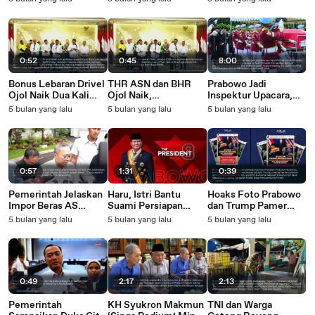
Presiden dan Ketua
Pelindungan untuk
Rincian Besarannya
Umum Parpol
Pemulangan Jemaah
Umrah
0:52
0:45
8:00
Bonus Lebaran Drivel
THR ASN dan BHR
Prabowo Jadi
Ojol Naik Dua Kali
Ojol Naik,
Inspektur Upacara,
Lipat, Cek
Pemerintah
Pimpin Prosesi
5 bulan yang lalu
5 bulan yang lalu
5 bulan yang lalu
Besarannya
Targetkan
Pemakaman
Pertumbuhan
Almarhum Try
Ekonomi RI Melesat
Sutrisno dengan
Khidmat
0:57
1:31
0:39
Pemerintah Jelaskan
Haru, Istri Bantu
Hoaks Foto Prabowo
Impor Beras AS
Suami Persiapan
dan Trump Pamer
adalah Beras Khusus
Berangkat Jadi
Daging Babi, Berikut
5 bulan yang lalu
5 bulan yang lalu
5 bulan yang lalu
Seperti Beras Jepang
Pasukan Perdamaian
Faktanya!
ke Gaza
0:49
2:17
2:13
Pemerintah
KH Syukron Makmun
TNI dan Warga