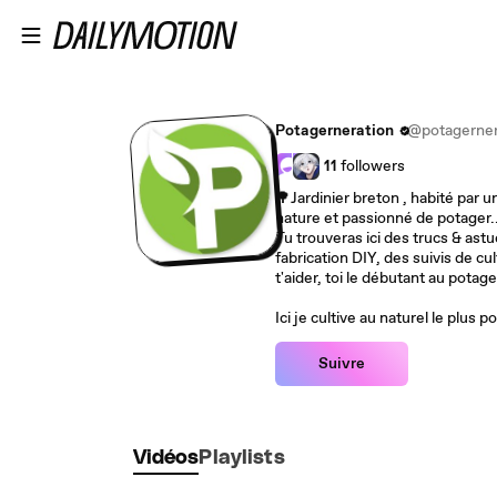
Passer au contenu principal
Potagerneration
@potagerner
11
followers
🌳Jardinier breton , habité par 
nature et passionné de potager.
Tu trouveras ici des trucs & astu
fabrication DIY, des suivis de cult
t'aider, toi le débutant au potage
Ici je cultive au naturel le plus 
Suivre
Vidéos
Playlists