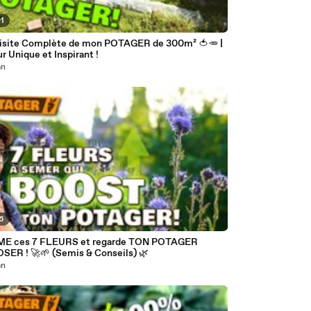
01
isite Complète de mon POTAGER de 300m² 🍅🥕 |
r Unique et Inspirant !
an
16
ME ces 7 FLEURS et regarde TON POTAGER
SER ! 🚀🌱 (Semis & Conseils) 🌿
an