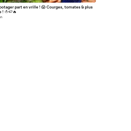
potager part en vrille ! 😱 Courges, tomates & plus
 ! 🍅🍉🔥
an