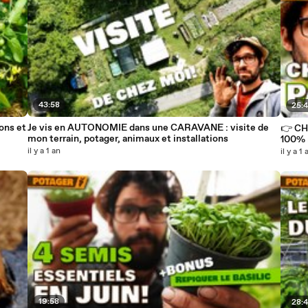
43:58
25:4
ons et
Je vis en AUTONOMIE dans une CARAVANE : visite de
👉 CH
mon terrain, potager, animaux et installations
100% 
il y a 1 an
il y a 1 
19:58
28: