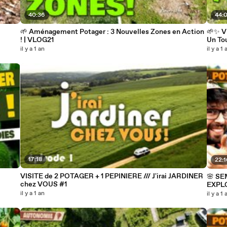
40:36
44:
🌱 Aménagement Potager : 3 Nouvelles Zones en Action
🌱✨ V
! | VLOG21
Un Tou
il y a 1 an
il y a 1 
17:18
22:
VISITE de 2 POTAGER + 1 PEPINIERE /// J'irai JARDINER
🌸 SE
chez VOUS #1
EXPLO
il y a 1 an
il y a 1 