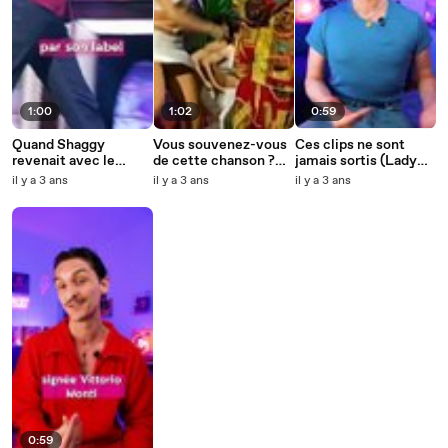
1:00
1:02
0:59
Quand Shaggy
Vous souvenez-vous
Ces clips ne sont
revenait avec le
de cette chanson ?
jamais sortis (Lady
classique « It Wasn’t
(Wes - Alane)
Gaga, Ariana Grande,
il y a 3 ans
il y a 3 ans
il y a 3 ans
Me » en 2000 !
Beyoncé..)
0:59