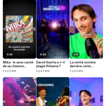
0:58
0:58
1:11
Mika : le sens caché
David Guetta a-t-il
La vérité sombre
de sa chanson
plagié Rihanna ?
derrière cette
“Lollipop”
chanson va vous
il y a 3 ans
il y a 3 ans
il y a 3 ans
surprendre