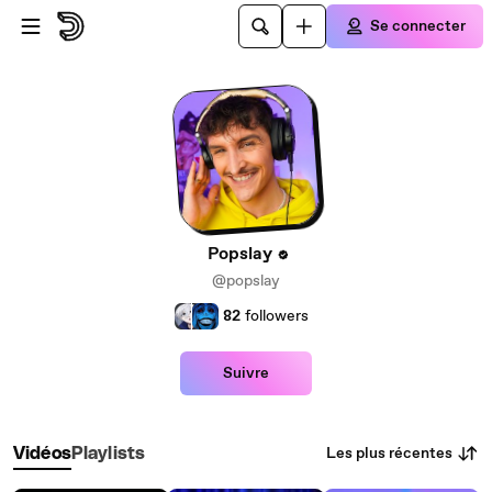
Passer au contenu principal
Se connecter
Popslay
@popslay
82
followers
Suivre
Les plus récentes
Vidéos
Playlists