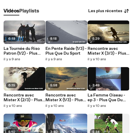
Les plus récentes
Vidéos
Playlists
6:19
8:18
5:29
La Tournée du Riso
En Pente Raide (1/3) -
Rencontre avec
Patron (1/2) - Plus
Plus Que Du Sport
Mister X (3/3) - Plus
Que Du Sport
Que Du Sport
il y a 9 ans
il y a 9 ans
il y a 10 ans
6:15
5:58
3:49
Rencontre avec
Rencontre avec
La Femme Oiseau -
Mister X (2/3) - Plus
Mister X (1/3) - Plus
ep 3 - Plus Que Du
Que Du Sport
Que Du Sport
Sport
il y a 10 ans
il y a 10 ans
il y a 10 ans
5:10
3:40
5:34