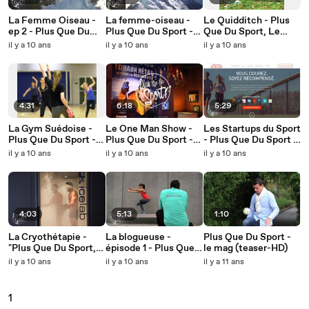
La Femme Oiseau -
La femme-oiseau -
Le Quidditch - Plus
ep 2 - Plus Que Du
Plus Que Du Sport -
Que Du Sport, Le
Sport
ep.1
Mag - épisode 4
il y a 10 ans
il y a 10 ans
il y a 10 ans
4:31
6:18
5:29
La Gym Suédoise -
Le One Man Show -
Les Startups du Sport
Plus Que Du Sport -
Plus Que Du Sport -
- Plus Que Du Sport -
épisode 6
ép. 5
épisode 3
il y a 10 ans
il y a 10 ans
il y a 10 ans
4:03
5:13
1:10
La Cryothétapie -
La blogueuse -
Plus Que Du Sport -
"Plus Que Du Sport,
épisode 1 - Plus Que
le mag (teaser-HD)
le Mag" - épisode 2
Du Sport
il y a 10 ans
il y a 10 ans
il y a 11 ans
1