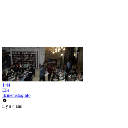
1:44
Elle
Ilcinematografo
il y a 4 ans