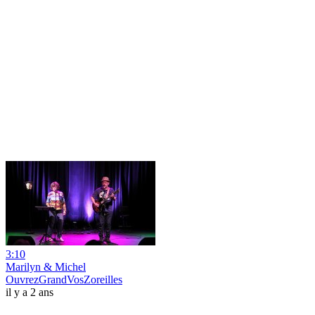
3:10
Marilyn & Michel
OuvrezGrandVosZoreilles
il y a 2 ans