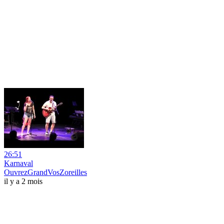
26:51
Karnaval
OuvrezGrandVosZoreilles
il y a 2 mois