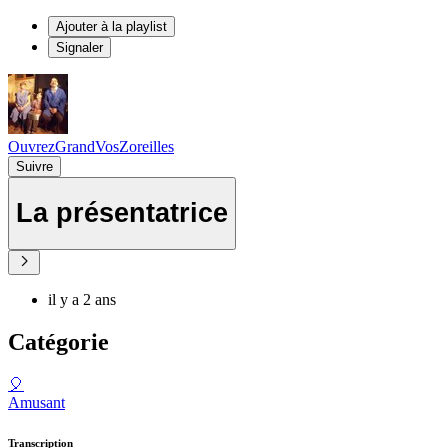
Ajouter à la playlist
Signaler
OuvrezGrandVosZoreilles
Suivre
La présentatrice
il y a 2 ans
Catégorie
🎈
Amusant
Transcription