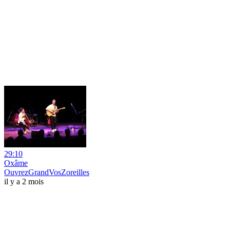
29:10
Oxâme
OuvrezGrandVosZoreilles
il y a 2 mois