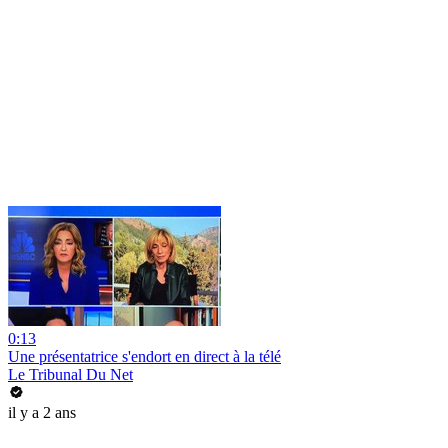
0:13
Une présentatrice s'endort en direct à la télé
Le Tribunal Du Net
il y a 2 ans