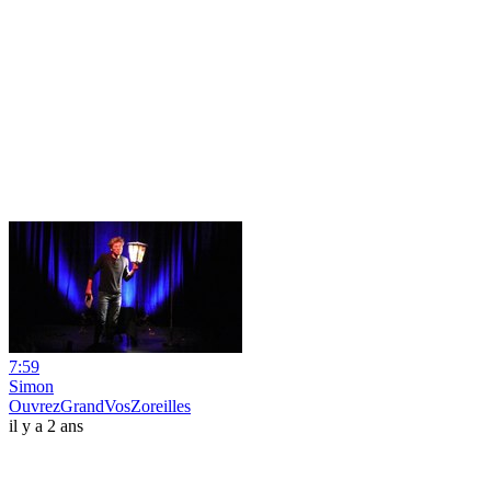
7:59
Simon
OuvrezGrandVosZoreilles
il y a 2 ans