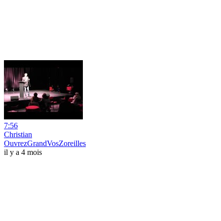
7:56
Christian
OuvrezGrandVosZoreilles
il y a 4 mois