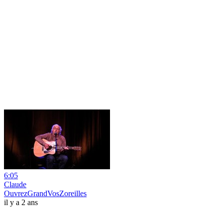
6:05
Claude
OuvrezGrandVosZoreilles
il y a 2 ans