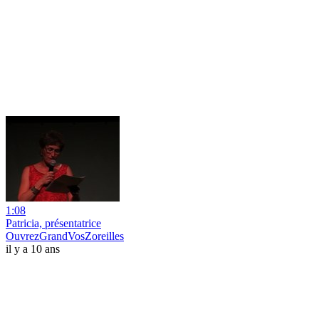
1:08
Patricia, présentatrice
OuvrezGrandVosZoreilles
il y a 10 ans