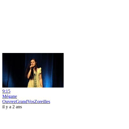
9:15
Mégane
OuvrezGrandVosZoreilles
il y a 2 ans