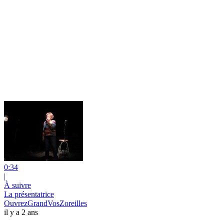
0:34
|
À suivre
La présentatrice
OuvrezGrandVosZoreilles
il y a 2 ans