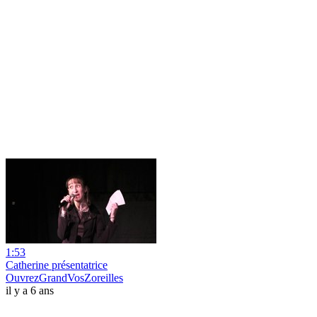
1:53
Catherine présentatrice
OuvrezGrandVosZoreilles
il y a 6 ans