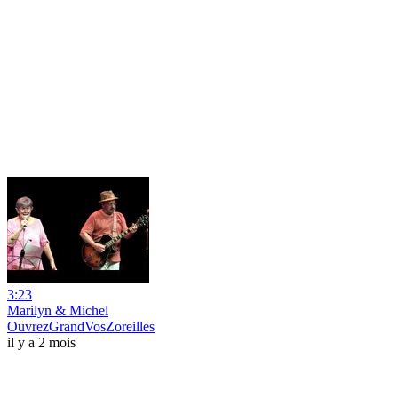
3:23
Marilyn & Michel
OuvrezGrandVosZoreilles
il y a 2 mois