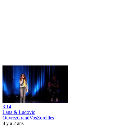
3:14
Lana & Ludovic
OuvrezGrandVosZoreilles
il y a 2 ans