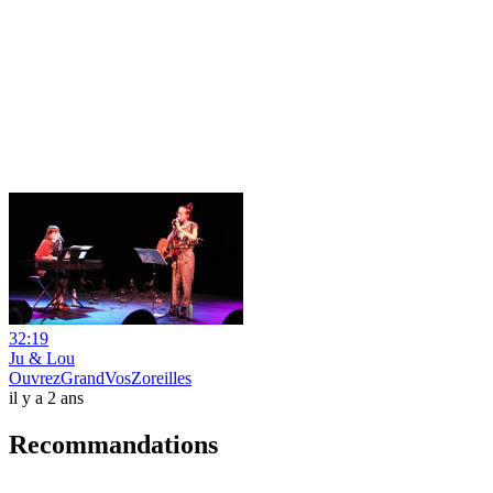
32:19
Ju & Lou
OuvrezGrandVosZoreilles
il y a 2 ans
Recommandations