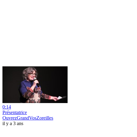
0:14
Présentatrice
OuvrezGrandVosZoreilles
il y a 3 ans