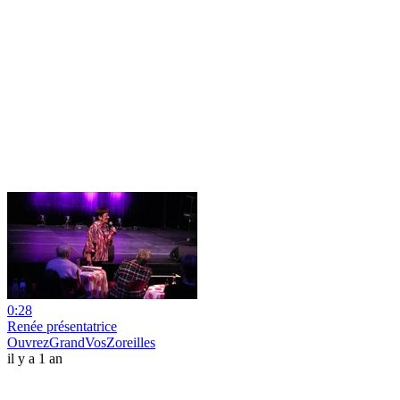
0:28
Renée présentatrice
OuvrezGrandVosZoreilles
il y a 1 an