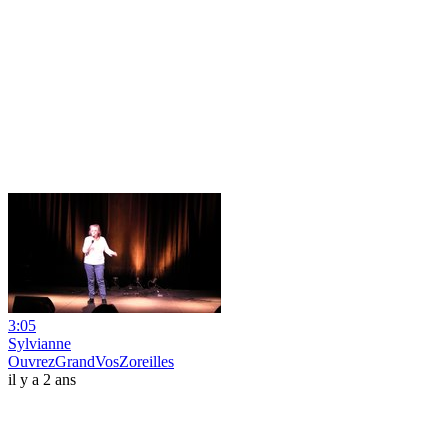
3:05
Sylvianne
OuvrezGrandVosZoreilles
il y a 2 ans