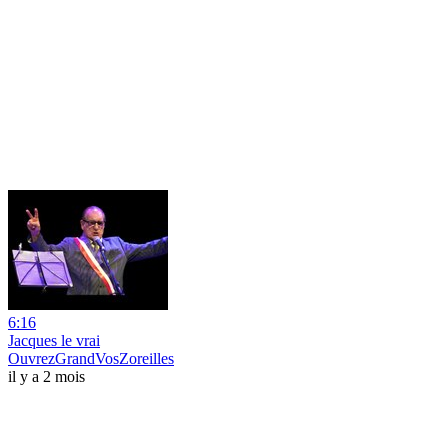
6:16
Jacques le vrai
OuvrezGrandVosZoreilles
il y a 2 mois