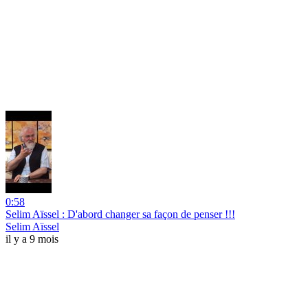
0:58
Selim Aïssel : D'abord changer sa façon de penser !!!
Selim Aïssel
il y a 9 mois