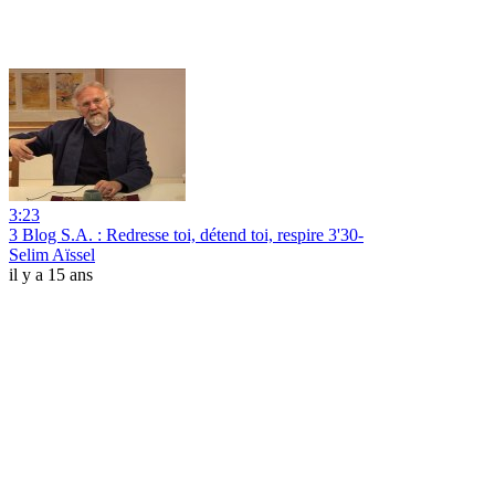
3:23
3 Blog S.A. : Redresse toi, détend toi, respire 3'30-
Selim Aïssel
il y a 15 ans