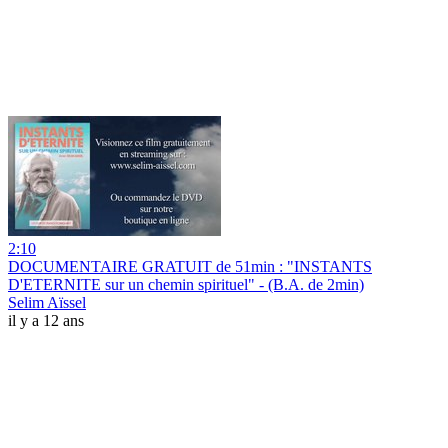
2:10
DOCUMENTAIRE GRATUIT de 51min : "INSTANTS
D'ETERNITE sur un chemin spirituel" - (B.A. de 2min)
Selim Aïssel
il y a 12 ans