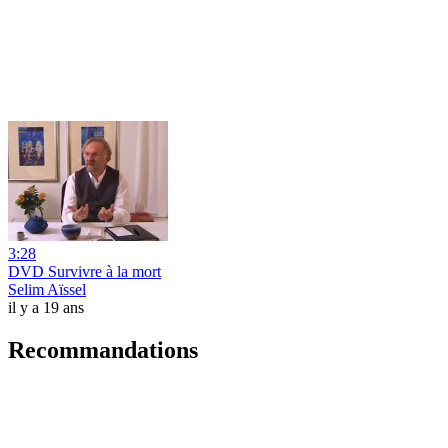
3:28
DVD Survivre à la mort
Selim Aïssel
il y a 19 ans
Recommandations