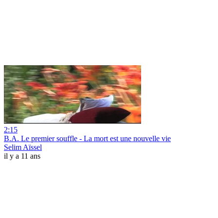
2:15
B.A. Le premier souffle - La mort est une nouvelle vie
Selim Aïssel
il y a 11 ans