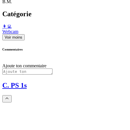
B.M.
Catégorie
️👩‍💻️
Webcam
Voir moins
Commentaires
Ajoute ton commentaire
C. PS 1s