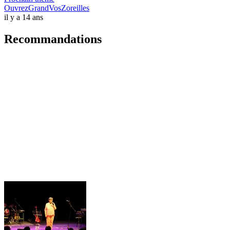
OuvrezGrandVosZoreilles
il y a 14 ans
Recommandations