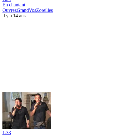
En chantant
OuvrezGrandVosZoreilles
il y a 14 ans
1:33