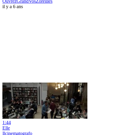
OuvrezGrandVosZoreilles
il y a 6 ans
1:44
Elle
Ilcinematografo