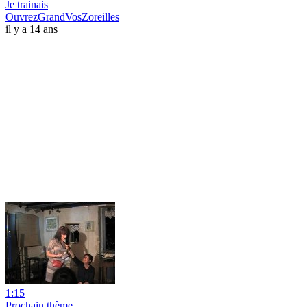
Je trainais
OuvrezGrandVosZoreilles
il y a 14 ans
1:15
Prochain thème