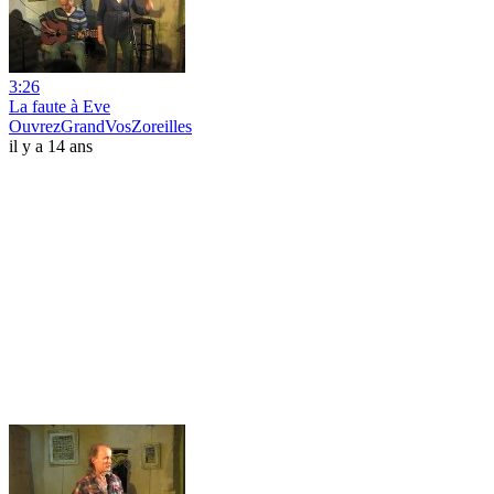
3:26
La faute à Eve
OuvrezGrandVosZoreilles
il y a 14 ans