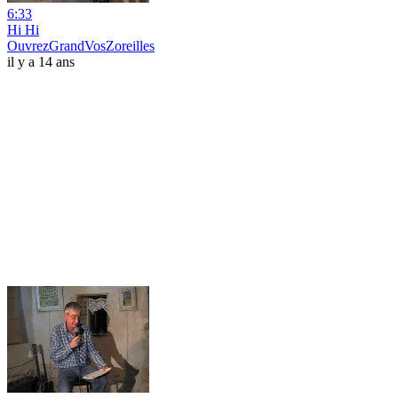
6:33
Hi Hi
OuvrezGrandVosZoreilles
il y a 14 ans