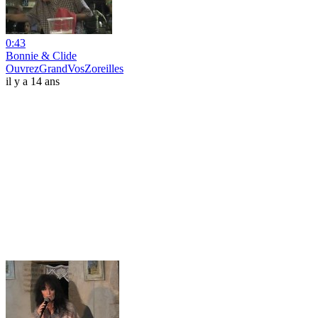
0:43
Bonnie & Clide
OuvrezGrandVosZoreilles
il y a 14 ans