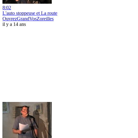
8:02
L'auto stoppeuse et La route
OuvrezGrandVosZoreilles
il y a 14 ans