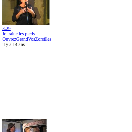
3:29
Je traine les pieds
OuvrezGrandVosZoreilles
il y a 14 ans