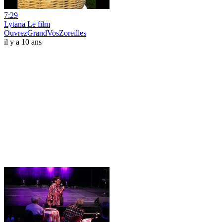
7:29
Lytana Le film
OuvrezGrandVosZoreilles
il y a 10 ans