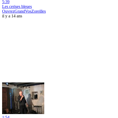
5:39
Les cerises bleues
OuvrezGrandVosZoreilles
il y a 14 ans
1:54