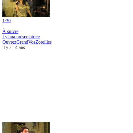
1:30
|
À suivre
Lytana présentatrice
OuvrezGrandVosZoreilles
il y a 14 ans