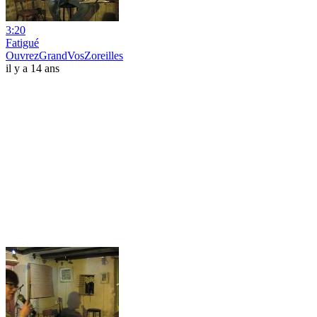
3:20
Fatigué
OuvrezGrandVosZoreilles
il y a 14 ans