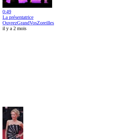
0:49
La présentatrice
OuvrezGrandVosZoreilles
il y a 2 mois