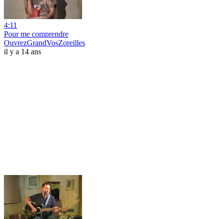
4:11
Pour me comprendre
OuvrezGrandVosZoreilles
il y a 14 ans