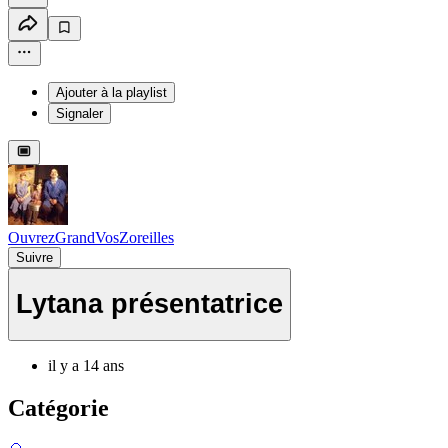
Ajouter à la playlist
Signaler
OuvrezGrandVosZoreilles
Suivre
Lytana présentatrice
il y a 14 ans
Catégorie