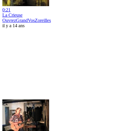
0:21
La Crieuse
OuvrezGrandVosZoreilles
il y a 14 ans