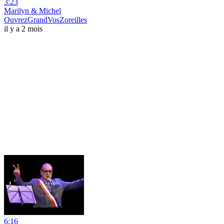
3:23
Marilyn & Michel
OuvrezGrandVosZoreilles
il y a 2 mois
6:16