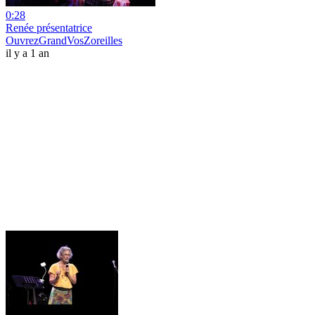
0:28
Renée présentatrice
OuvrezGrandVosZoreilles
il y a 1 an