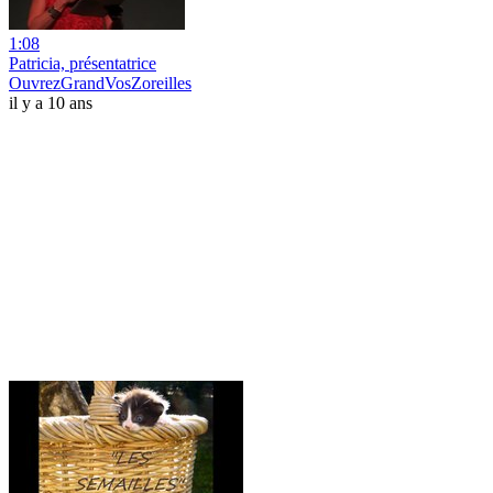
1:08
Patricia, présentatrice
OuvrezGrandVosZoreilles
il y a 10 ans