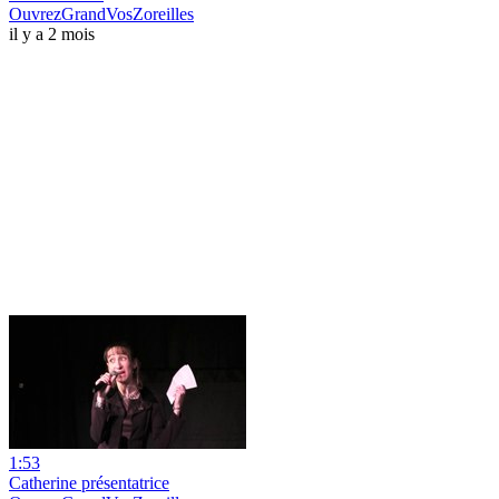
OuvrezGrandVosZoreilles
il y a 2 mois
1:53
Catherine présentatrice