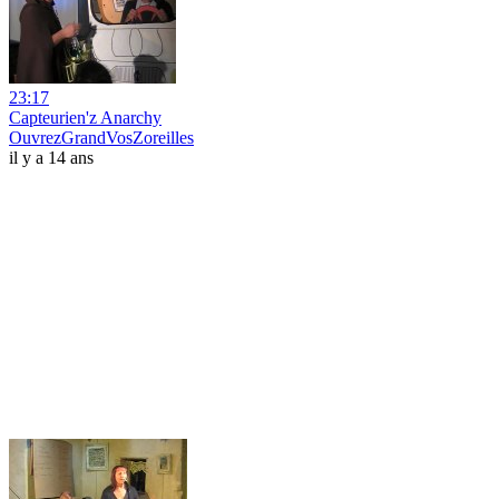
23:17
Capteurien'z Anarchy
OuvrezGrandVosZoreilles
il y a 14 ans