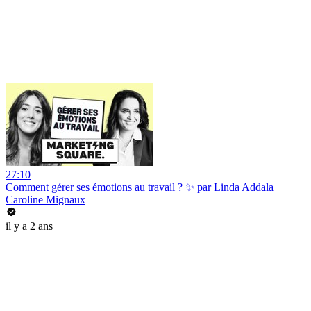
27:10
Comment gérer ses émotions au travail ? ✨ par Linda Addala
Caroline Mignaux
il y a 2 ans