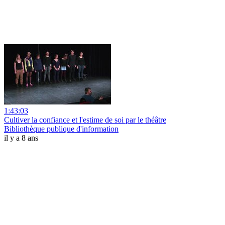
1:43:03
Cultiver la confiance et l'estime de soi par le théâtre
Bibliothèque publique d'information
il y a 8 ans