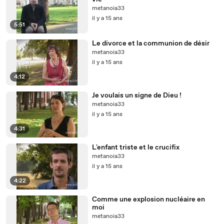
metanoia33
il y a 15 ans
5:51
Le divorce et la communion de désir
metanoia33
il y a 15 ans
4:12
Je voulais un signe de Dieu !
metanoia33
il y a 15 ans
4:31
L'enfant triste et le crucifix
metanoia33
il y a 15 ans
4:22
Comme une explosion nucléaire en
moi
metanoia33