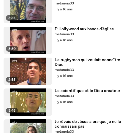
metanoia33
il y a 16 ans
3:54
D'Hollywood aux bancs d'église
metanoia33
il y a 16 ans
3:50
Le rugbyman qui voulait connaître
Dieu
metanoia33
il y a 16 ans
2:55
Le scientifique et le Dieu créateur
metanoia33
il y a 16 ans
3:45
Je rêvais de Jésus alors que je ne le
connaissais pas
metanoia33