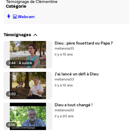
Témoignage de Clémentine
Catégorie
️👩‍💻️
Webcam
Témoignages
Dieu : père fouettard ou Papa ?
metanoia33
il y a 15 ans
3:44
|
À suivre
J'ai lancé un défi à Dieu
metanoia33
il y a 15 ans
3:50
Dieu a tout changé !
metanoia33
il y a 20 ans
5:15