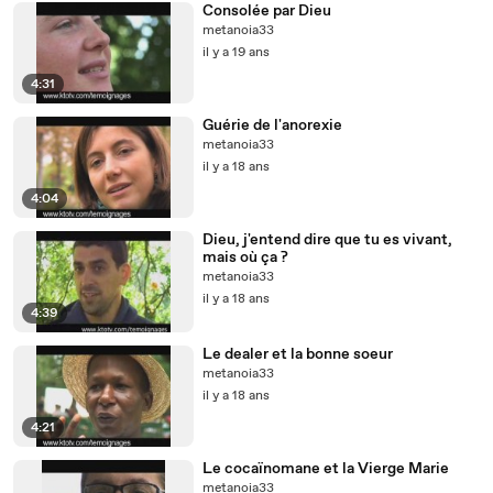
Consolée par Dieu
metanoia33
il y a 19 ans
4:31
Guérie de l'anorexie
metanoia33
il y a 18 ans
4:04
Dieu, j'entend dire que tu es vivant,
mais où ça ?
metanoia33
il y a 18 ans
4:39
Le dealer et la bonne soeur
metanoia33
il y a 18 ans
4:21
Le cocaïnomane et la Vierge Marie
metanoia33