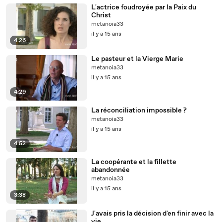
L'actrice foudroyée par la Paix du
Christ
metanoia33
il y a 15 ans
4:26
Le pasteur et la Vierge Marie
metanoia33
il y a 15 ans
4:29
La réconciliation impossible ?
metanoia33
il y a 15 ans
4:52
La coopérante et la fillette
abandonnée
metanoia33
il y a 15 ans
3:38
J'avais pris la décision d'en finir avec la
vie