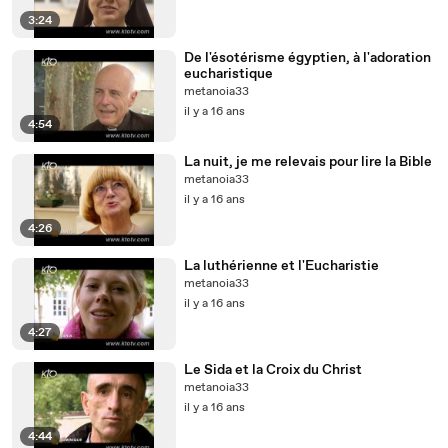
3:24
De l'ésotérisme égyptien, à l'adoration
eucharistique
metanoia33
il y a 16 ans
4:54
La nuit, je me relevais pour lire la Bible
metanoia33
il y a 16 ans
4:26
La luthérienne et l'Eucharistie
metanoia33
il y a 16 ans
4:27
Le Sida et la Croix du Christ
metanoia33
il y a 16 ans
4:44