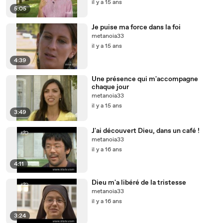
il y a 15 ans
5:05
Je puise ma force dans la foi
metanoia33
il y a 15 ans
4:39
Une présence qui m'accompagne
chaque jour
metanoia33
il y a 15 ans
3:49
J'ai découvert Dieu, dans un café !
metanoia33
il y a 16 ans
4:11
Dieu m'a libéré de la tristesse
metanoia33
il y a 16 ans
3:24