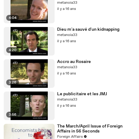
metanoia33
il y a 16 ans
4:04
Dieu m'a sauvé d'un kidnapping
metanoia33
il y a 16 ans
4:20
Accro au Rosaire
metanoia33
il y a 16 ans
3:26
Le publicitaire et les JMJ
metanoia33
il y a 16 ans
3:56
The March/April Issue of Foreign
Affairs in 56 Seconds
Foreign Affairs