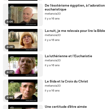
De l'ésotérisme égyptien, à l'adoration
eucharistique
metanoia33
il y a 16 ans
4:54
La nuit, je me relevais pour lire la Bible
metanoia33
il y a 16 ans
4:26
La luthérienne et l'Eucharistie
metanoia33
il y a 16 ans
4:27
Le Sida et la Croix du Christ
metanoia33
il y a 16 ans
4:44
Une certitude d'être aimée