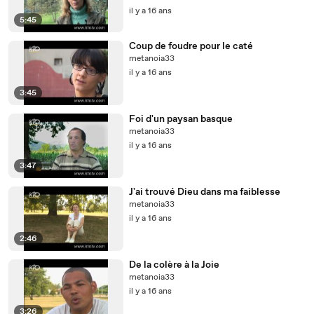
il y a 16 ans
5:45
Coup de foudre pour le caté
metanoia33
il y a 16 ans
3:45
Foi d'un paysan basque
metanoia33
il y a 16 ans
3:47
J'ai trouvé Dieu dans ma faiblesse
metanoia33
il y a 16 ans
2:46
De la colère à la Joie
metanoia33
il y a 16 ans
3:26