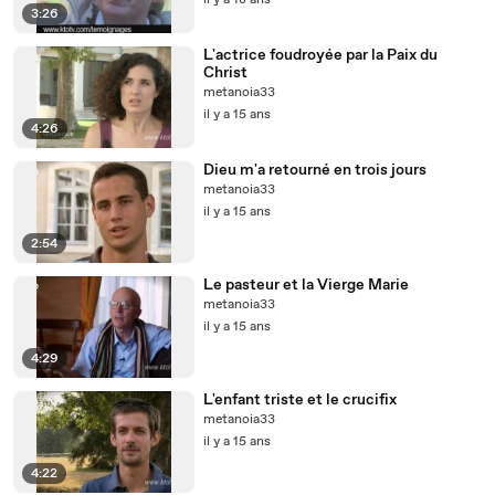
il y a 18 ans
3:26
L'actrice foudroyée par la Paix du
Christ
metanoia33
il y a 15 ans
4:26
Dieu m'a retourné en trois jours
metanoia33
il y a 15 ans
2:54
Le pasteur et la Vierge Marie
metanoia33
il y a 15 ans
4:29
L'enfant triste et le crucifix
metanoia33
il y a 15 ans
4:22