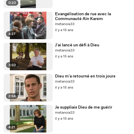
0:23
Evangélisation de rue avec la
Communauté Aïn Karem
metanoia33
il y a 15 ans
4:27
J'ai lancé un défi à Dieu
metanoia33
il y a 15 ans
3:50
Dieu m'a retourné en trois jours
metanoia33
il y a 15 ans
2:54
Je suppliais Dieu de me guérir
metanoia33
il y a 15 ans
4:21