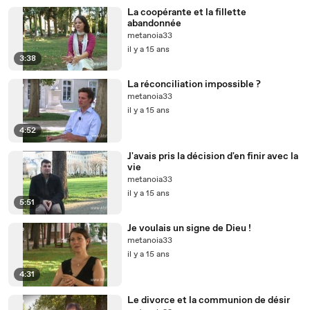
La coopérante et la fillette
abandonnée
metanoia33
il y a 15 ans
3:38
La réconciliation impossible ?
metanoia33
il y a 15 ans
4:52
J'avais pris la décision d'en finir avec la
vie
metanoia33
il y a 15 ans
5:51
Je voulais un signe de Dieu !
metanoia33
il y a 15 ans
4:31
Le divorce et la communion de désir