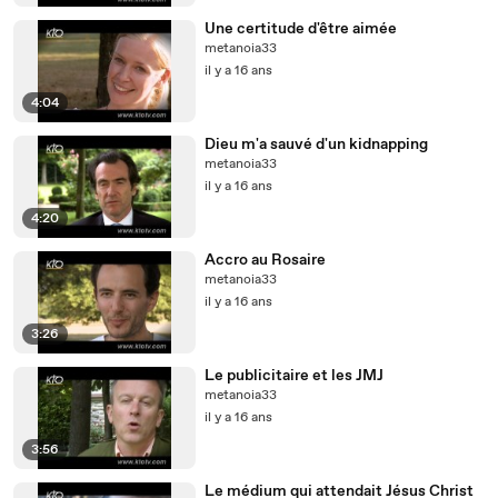
Une certitude d'être aimée
metanoia33
il y a 16 ans
4:04
Dieu m'a sauvé d'un kidnapping
metanoia33
il y a 16 ans
4:20
Accro au Rosaire
metanoia33
il y a 16 ans
3:26
Le publicitaire et les JMJ
metanoia33
il y a 16 ans
3:56
Le médium qui attendait Jésus Christ