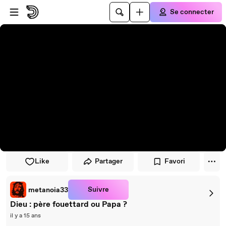
Passer au contenu principal
Se connecter
Like
Partager
Favori
Suivre
metanoia33
Dieu : père fouettard ou Papa ?
il y a 15 ans