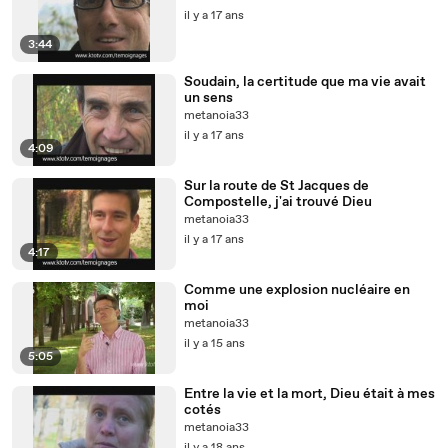
il y a 17 ans
3:44
Soudain, la certitude que ma vie avait
un sens
metanoia33
il y a 17 ans
4:09
Sur la route de St Jacques de
Compostelle, j'ai trouvé Dieu
metanoia33
il y a 17 ans
4:17
Comme une explosion nucléaire en
moi
metanoia33
il y a 15 ans
5:05
Entre la vie et la mort, Dieu était à mes
cotés
metanoia33