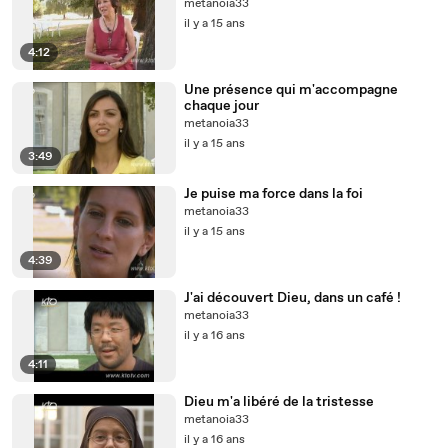
metanoia33
il y a 15 ans
4:12
Une présence qui m'accompagne
chaque jour
metanoia33
il y a 15 ans
3:49
Je puise ma force dans la foi
metanoia33
il y a 15 ans
4:39
J'ai découvert Dieu, dans un café !
metanoia33
il y a 16 ans
4:11
Dieu m'a libéré de la tristesse
metanoia33
il y a 16 ans