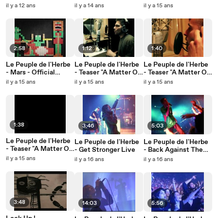
Official Video
Time" 4 : Mars
il y a 12 ans
il y a 14 ans
il y a 15 ans
2:58
1:12
1:40
Le Peuple de l'Herbe
Le Peuple de l'Herbe
Le Peuple de l'Herbe
- Mars - Official
- Teaser "A Matter Of
- Teaser "A Matter Of
Video
Time" 3 : JC001
Time" 2 : Parler le
il y a 15 ans
il y a 15 ans
il y a 15 ans
Fracas
1:38
3:46
5:03
Le Peuple de l'Herbe
Le Peuple de l'Herbe
Le Peuple de l'Herbe
- Teaser "A Matter Of
- Get Stronger Live
- Back Against The
Time"
Wall Live
il y a 15 ans
il y a 16 ans
il y a 16 ans
3:48
14:03
5:56