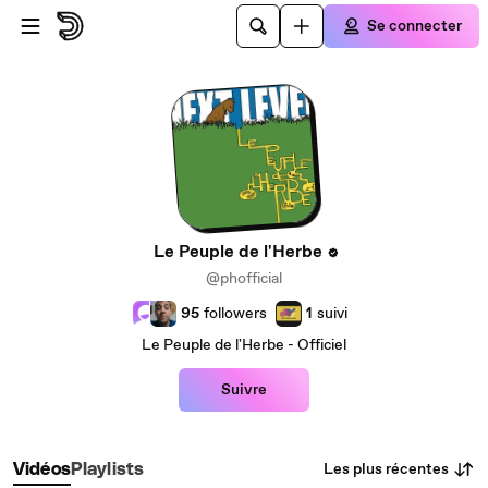
Passer au contenu principal
Se connecter
Le Peuple de l'Herbe
@phofficial
95
followers
1
suivi
Le Peuple de l'Herbe - Officiel
Suivre
Les plus récentes
Vidéos
Playlists