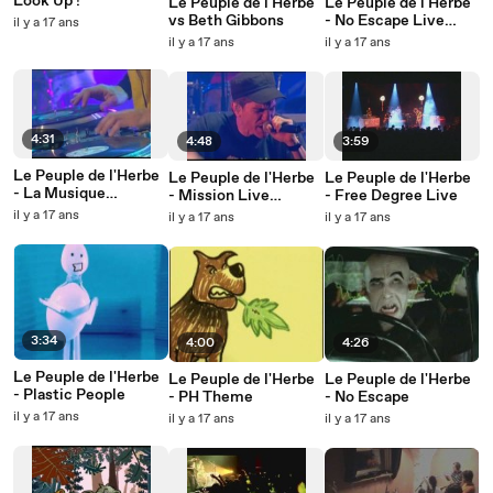
Look Up !
Le Peuple de l'Herbe
Le Peuple de l'Herbe
vs Beth Gibbons
- No Escape Live
il y a 17 ans
Bourgess 2005
il y a 17 ans
il y a 17 ans
4:31
4:48
3:59
Le Peuple de l'Herbe
Le Peuple de l'Herbe
Le Peuple de l'Herbe
- La Musique
- Mission Live
- Free Degree Live
Electronique Live
Bourges 2005
il y a 17 ans
il y a 17 ans
il y a 17 ans
Bourges
3:34
4:00
4:26
Le Peuple de l'Herbe
Le Peuple de l'Herbe
Le Peuple de l'Herbe
- Plastic People
- PH Theme
- No Escape
il y a 17 ans
il y a 17 ans
il y a 17 ans