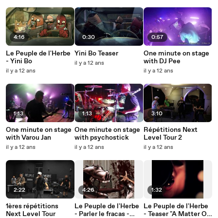
4:16
0:30
0:57
Le Peuple de l'Herbe
Yini Bo Teaser
One minute on stage
- Yini Bo
with DJ Pee
il y a 12 ans
il y a 12 ans
il y a 12 ans
1:13
1:13
3:10
One minute on stage
One minute on stage
Répétitions Next
with Varou Jan
with psychostick
Level Tour 2
il y a 12 ans
il y a 12 ans
il y a 12 ans
2:22
4:26
1:32
1ères répétitions
Le Peuple de l'Herbe
Le Peuple de l'Herbe
Next Level Tour
- Parler le fracas -
- Teaser "A Matter Of