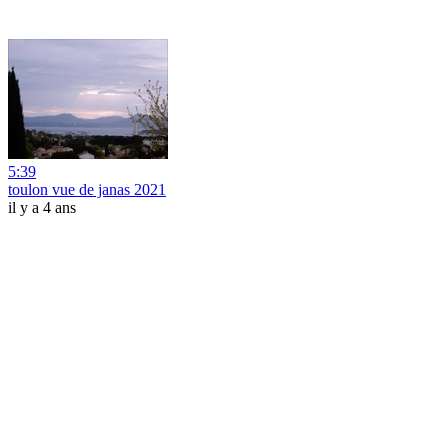
5:39
toulon vue de janas 2021
il y a 4 ans