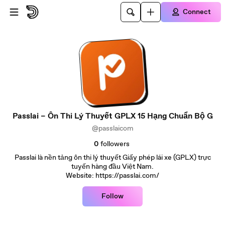
Skip to main content
Connect
Passlai – Ôn Thi Lý Thuyết GPLX 15 Hạng Chuẩn Bộ G
@passlaicom
0
followers
Passlai là nền tảng ôn thi lý thuyết Giấy phép lái xe (GPLX) trực
tuyến hàng đầu Việt Nam.
Website: https://passlai.com/
Follow