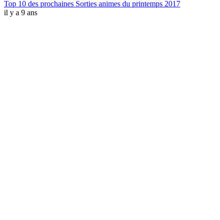
Top 10 des prochaines Sorties animes du printemps 2017
il y a 9 ans