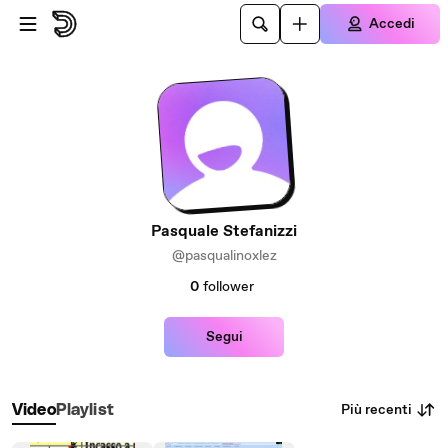
Passa al contenuto principale
Accedi
Pasquale Stefanizzi
@pasqualinoxlez
0
follower
Segui
Più recenti
Video
Playlist