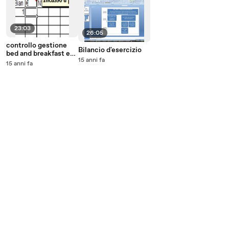
23:03
26:05
controllo gestione
Bilancio d'esercizio
bed and breakfast e
15 anni fa
analisi dei risultati
15 anni fa