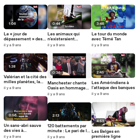
1:06
0:44
3:46
Le « jour de
Les animaux qui
Le tour du monde
dépassement » des
n'existeraient
avec Témé Tan
ressources de la
probablement pas
il y a 9 ans
il y a 9 ans
il y a 9 ans
planète arrive chaque
sans l'homme
année plus tôt
1:38
2:45
0:36
Valérian et la cité des
milles planètes, la
Les Amérindiens à
Manchester chante
bande annonce
l'attaque des banques
Oasis en hommage
il y a 9 ans
aux victimes des
il y a 9 ans
il y a 9 ans
attentats
0:56
2:13
4:53
Un sans-abri sauve
120 battements par
des vies à
minute : Le pari de la
Les Belges en
Manchester
Palme a désormais
première ligne
il y a 9 ans
il y a 9 ans