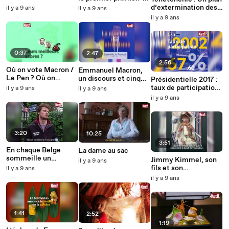
genré de l'Histoire
d’extermination des
il y a 9 ans
il y a 9 ans
homosexuels avant le
il y a 9 ans
Ramadan ?
0:37
2:47
2:56
Où on vote Macron /
Emmanuel Macron,
Le Pen ? Où on
un discours et cinq
Présidentielle 2017 :
s'abstient ?
points
taux de participation
il y a 9 ans
il y a 9 ans
à 17h
il y a 9 ans
3:20
10:25
3:51
En chaque Belge
La dame au sac
sommeille un
Jimmy Kimmel, son
il y a 9 ans
électeur français
fils et son
il y a 9 ans
engagement pour
il y a 9 ans
l'Obamacare
1:41
2:52
1:19