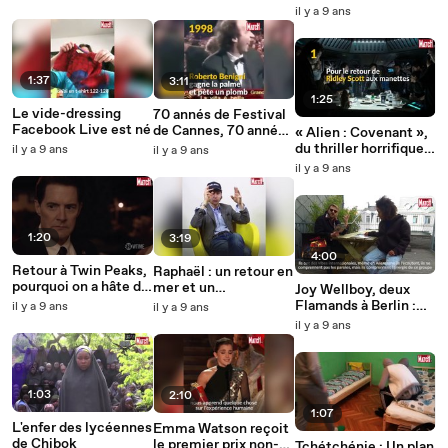
une bande-annonce
il y a 9 ans
officielle
1:37
3:11
1:25
Le vide-dressing
70 annés de Festival
Facebook Live est né
de Cannes, 70 années
« Alien : Covenant »,
d'évènements
du thriller horrifique
il y a 9 ans
il y a 9 ans
marquants
spatial à la saga
il y a 9 ans
philosophique
1:20
3:19
4:00
Retour à Twin Peaks,
Raphaël : un retour en
pourquoi on a hâte d'y
mer et un
Joy Wellboy, deux
retourner ?
anticyclone
Flamands à Berlin :
il y a 9 ans
il y a 9 ans
"Musicalement, on
il y a 9 ans
peut se permettre
beaucoup en français"
1:03
2:10
1:07
L'enfer des lycéennes
Emma Watson reçoit
de Chibok
le premier prix non-
Tchétchénie : Un plan