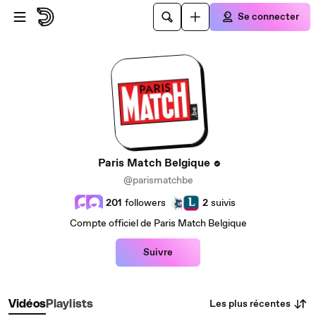
Passer au contenu principal
Se connecter
Paris Match Belgique
@parismatchbe
201
followers
2
suivis
Compte officiel de Paris Match Belgique
Suivre
Les plus récentes
Vidéos
Playlists