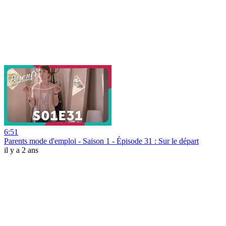
6:51
Parents mode d'emploi - Saison 1 - Épisode 31 : Sur le départ
il y a 2 ans