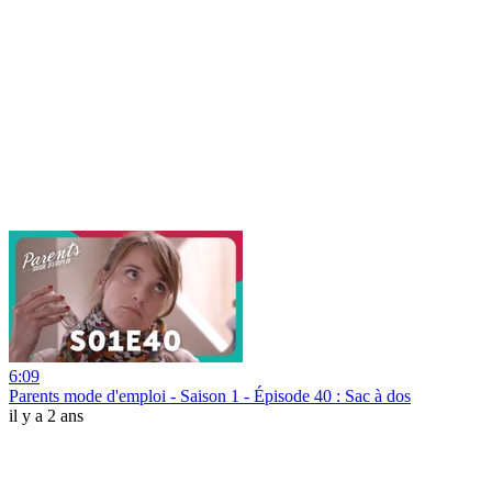
6:09
Parents mode d'emploi - Saison 1 - Épisode 40 : Sac à dos
il y a 2 ans