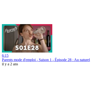
6:15
Parents mode d'emploi - Saison 1 - Épisode 28 : Au naturel
il y a 2 ans