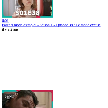
6:01
Parents mode d'emploi - Saison 1 - Épisode 38 : Le mot d'excuse
il y a 2 ans