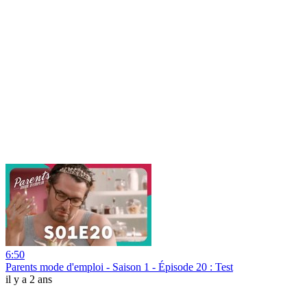
6:50
Parents mode d'emploi - Saison 1 - Épisode 20 : Test
il y a 2 ans