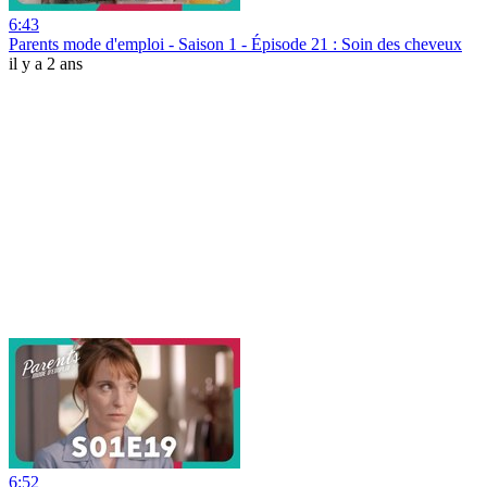
6:43
Parents mode d'emploi - Saison 1 - Épisode 21 : Soin des cheveux
il y a 2 ans
6:52