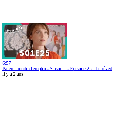
6:57
Parents mode d'emploi - Saison 1 - Épisode 25 : Le réveil
il y a 2 ans