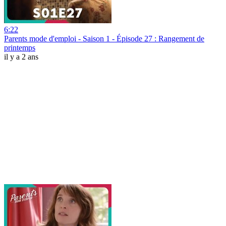
6:22
Parents mode d'emploi - Saison 1 - Épisode 27 : Rangement de
printemps
il y a 2 ans