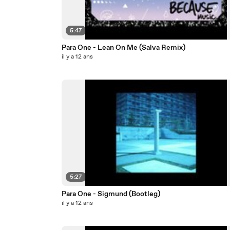
5:47
Para One - Lean On Me (Salva Remix)
il y a 12 ans
5:27
Para One - Sigmund (Bootleg)
il y a 12 ans