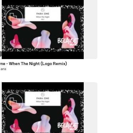
0
One - When The Night (Logo Remix)
2 ans