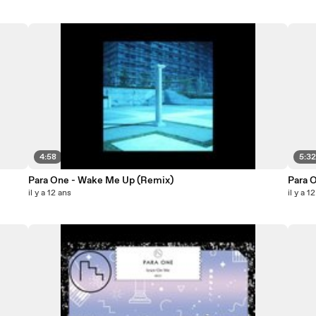
4:58
5:3
Para One - Wake Me Up (Remix)
Para O
il y a 12 ans
il y a 1