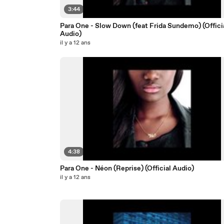
3:44
Para One - Slow Down (feat Frida Sundemo) (Official
Audio)
il y a 12 ans
4:38
Para One - Néon (Reprise) (Official Audio)
il y a 12 ans