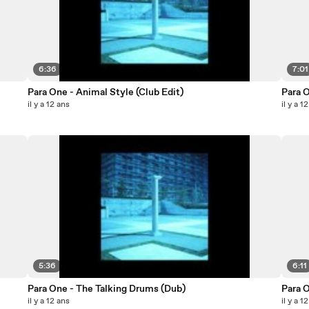
6:36
7:01
Para One - Animal Style (Club Edit)
Para 
il y a 12 ans
il y a 1
5:36
6:11
Para One - The Talking Drums (Dub)
Para 
il y a 12 ans
il y a 1