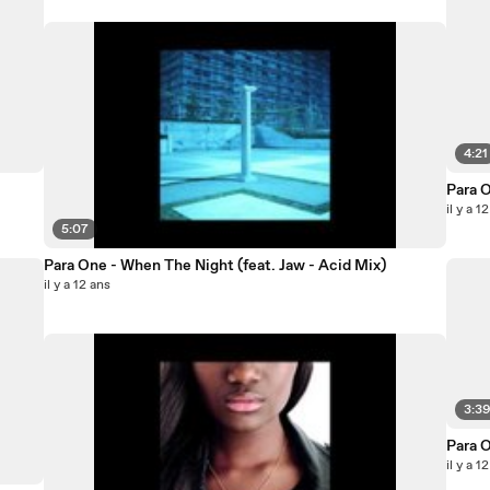
4:21
Para 
il y a 1
5:07
Para One - When The Night (feat. Jaw - Acid Mix)
il y a 12 ans
3:3
Para O
il y a 1