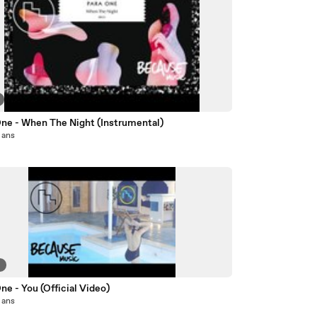
One - When The Night (Instrumental)
2 ans
9
ne - You (Official Video)
2 ans