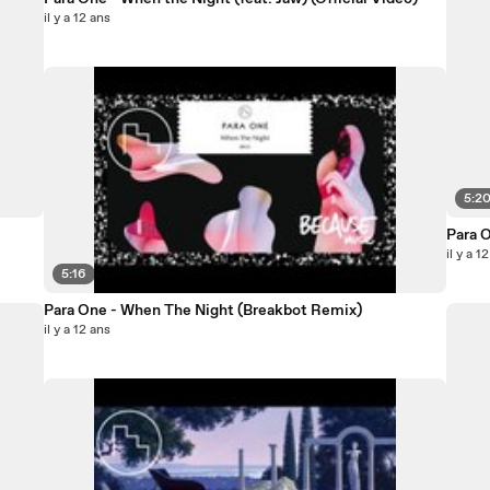
il y a 12 ans
5:2
Para 
il y a 1
5:16
Para One - When The Night (Breakbot Remix)
il y a 12 ans