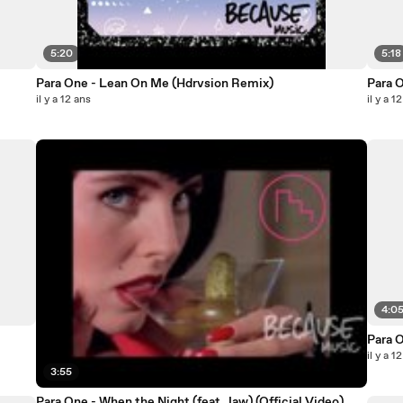
5:20
5:18
Para One - Lean On Me (Hdrvsion Remix)
Para 
il y a 12 ans
il y a 1
4:0
Para 
il y a 1
3:55
Para One - When the Night (feat. Jaw) (Official Video)