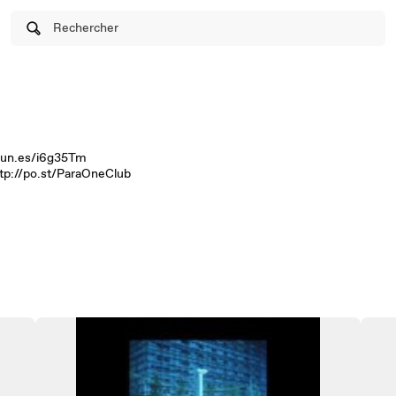
Rechercher
/itun.es/i6g35Tm
ttp://po.st/ParaOneClub