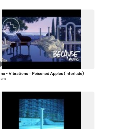
2
ne - Vibrations + Poisened Apples (Interlude)
2 ans