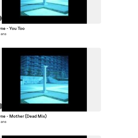
One - You Too
2 ans
5
One - Mother (Dead Mix)
2 ans