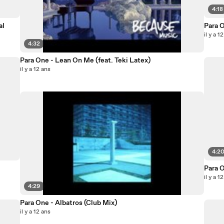
4:18
Para O
il y a 1
4:32
Para One - Lean On Me (feat. Teki Latex)
il y a 12 ans
4:2
Para O
il y a 1
4:29
Para One - Albatros (Club Mix)
il y a 12 ans