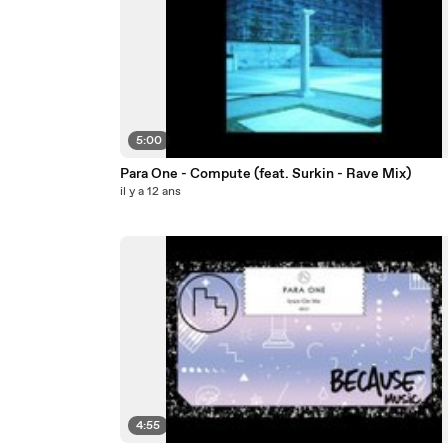
5:00
Para One - Compute (feat. Surkin - Rave Mix)
il y a 12 ans
4:55