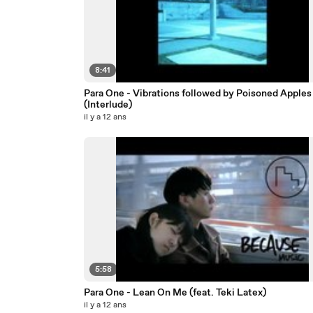
8:41
Para One - Vibrations followed by Poisoned Apples
(Interlude)
il y a 12 ans
5:58
Para One - Lean On Me (feat. Teki Latex)
il y a 12 ans