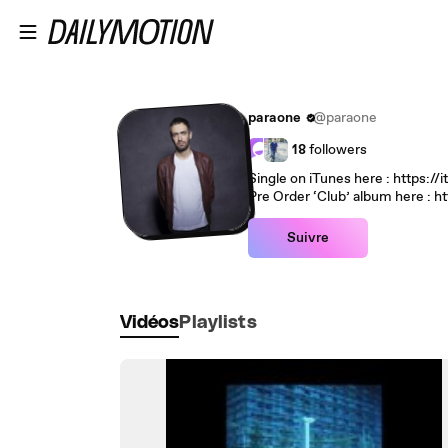
Passer au contenu principal
paraone
@paraone
18
followers
Single on iTunes here : https:/
Pre Order ‘Club’ album here : h
Suivre
Vidéos
Playlists