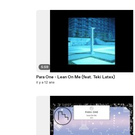
5:59
Para One - Lean On Me (feat. Teki Latex)
il y a 12 ans