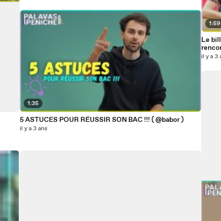
1:59
Le bil
rencon
il y a 3
1:35
5 ASTUCES POUR RÉUSSIR SON BAC !!! ( @babor )
il y a 3 ans