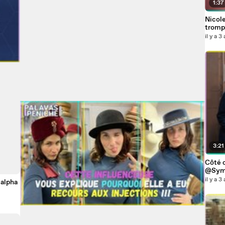
1:37
Nicole
trompe
il y a 3
3:21
Côté c
@Symp
il y a 3
 alpha