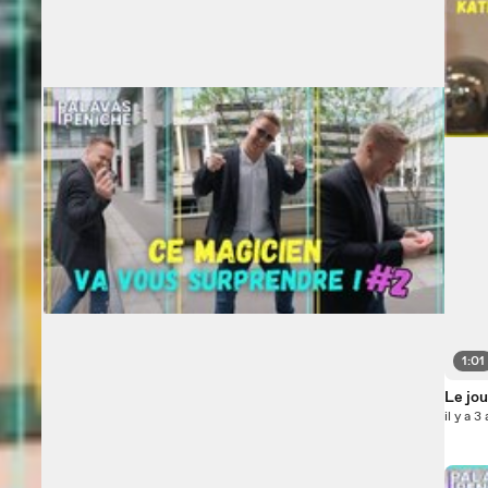
1:01
Le jo
il y a 3