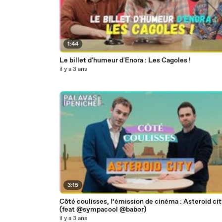
1:44
Le billet d'humeur d'Enora : Les Cagoles !
il y a 3 ans
3:15
Côté coulisses, l’émission de cinéma : Asteroid ci
(feat @sympacool @babor)
il y a 3 ans