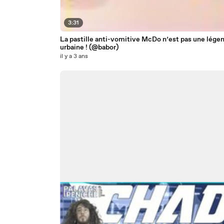
3:31
La pastille anti-vomitive McDo n’est pas une lége
urbaine ! (@babor)
il y a 3 ans