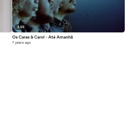
3:55
Os Caras & Carol - Até Amanhã
7 years ago