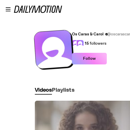
Skip to main content
Os Caras & Carol
@oscarascar
15
followers
Follow
Videos
Playlists