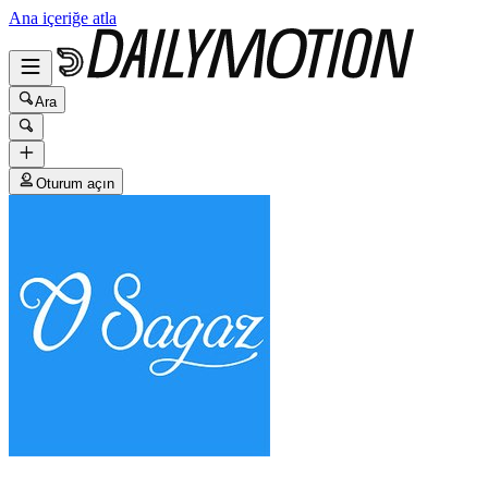
Ana içeriğe atla
Ara
Oturum açın