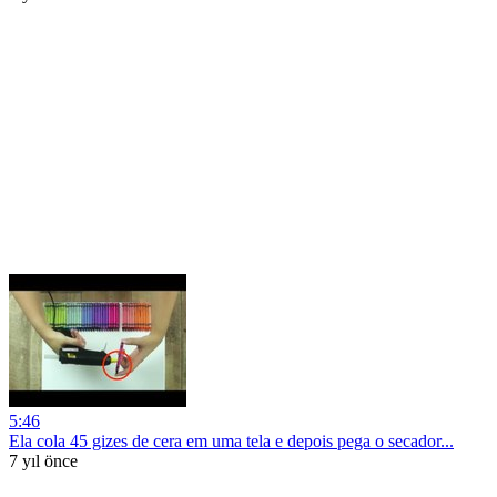
5:46
Ela cola 45 gizes de cera em uma tela e depois pega o secador...
7 yıl önce