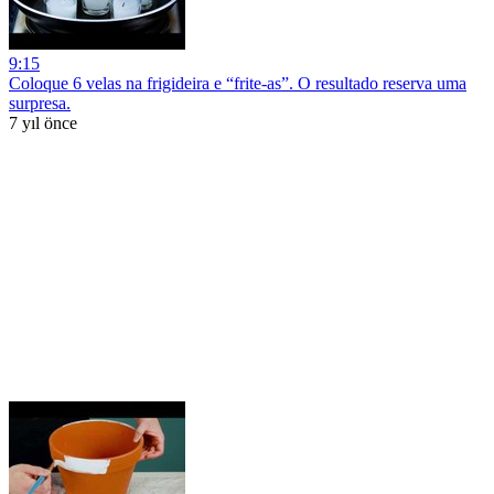
9:15
Coloque 6 velas na frigideira e “frite-as”. O resultado reserva uma
surpresa.
7 yıl önce