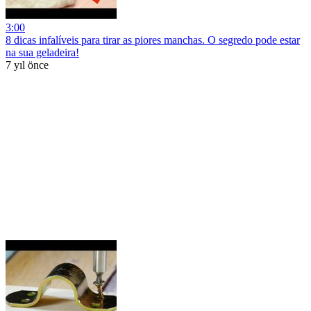
3:00
8 dicas infalíveis para tirar as piores manchas. O segredo pode estar
na sua geladeira!
7 yıl önce