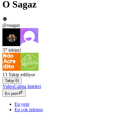
O Sagaz
@osagaz
37
takipçi
13
Takip ediliyor
Takip Et
Video
Çalma listeleri
En yeni
En yeni
En çok izlenen