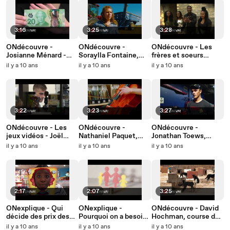
3:16
3:25
3:28
ONdécouvre -
ONdécouvre -
ONdécouvre - Les
Josianne Ménard -
Soraylla Fontaine,
frères et soeurs
Banque du Canada
fermière
Namwira
il y a 10 ans
il y a 10 ans
il y a 10 ans
3:22
3:23
3:27
ONdécouvre - Les
ONdécouvre -
ONdécouvre -
jeux vidéos - Joël
Nathaniel Paquet,
Jonathan Toews,
Forest
violoncelliste
joueur de hockey
il y a 10 ans
il y a 10 ans
il y a 10 ans
2:17
2:07
3:25
ONexplique - Qui
ONexplique -
ONdécouvre - David
décide des prix des
Pourquoi on a besoin
Hochman, course de
choses ?
d'argent ?
chiens attelés
il y a 10 ans
il y a 10 ans
il y a 10 ans