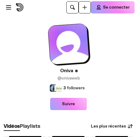
Passer au contenu principal
Se connecter
Oniva
@onivaweb
3
followers
Suivre
Les plus récentes
Vidéos
Playlists