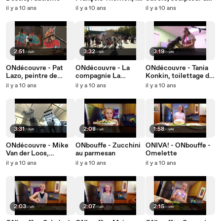
musée Tyrell
pierre
il y a 10 ans
il y a 10 ans
il y a 10 ans
2:51
3:32
3:19
ONdécouvre - Pat
ONdécouvre - La
ONdécouvre - Tania
Lazo, peintre de
compagnie La
Konkin, toilettage de
graffiti
Vérendrye
chiens
il y a 10 ans
il y a 10 ans
il y a 10 ans
3:31
2:08
1:58
ONdécouvre - Mike
ONbouffe - Zucchini
ONIVA! - ONbouffe -
Van der Loos,
au parmesan
Omelette
robotique à l'UCB
il y a 10 ans
il y a 10 ans
il y a 10 ans
2:03
2:07
2:15