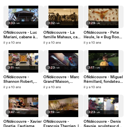
3:33
3:32
3:29
ONdécouvre - Luc
ONdécouvre - La
ONdécouvre - Pete
Mariani, cabane à
famille Mahaux, camp
Heule, le « Bug Room
Duck Lake
médiéval
»
il y a 10 ans
il y a 10 ans
il y a 10 ans
3:11
3:23
3:17
ONdécouvre -
ONdécouvre - Marc
ONdécouvre - Miguel
Shannon Robert,
Grand’Maison,
Rémillard, fondateur
pompière
tatoueur
de Squash Diabetes
il y a 10 ans
il y a 10 ans
il y a 10 ans
3:47
3:19
3:23
ONdécouvre - Xavier
ONdécouvre -
ONdécouvre - Denis
Dostie, l'autisme
François Therrien, le
Savoie, sculpteur de