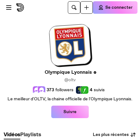
Passer au contenu principal
Se connecter
Olympique Lyonnais
@oltv
373
followers
4
suivis
Le meilleur d'OLTV, la chaine officielle de l'Olympique Lyonnais.
Suivre
Les plus récentes
Vidéos
Playlists