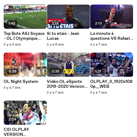
1:42
3:19
2:13
Top Buts ASJ Soyaux
Si tu etais - Jean
La minute à
- OL | Olympique
Lucas
questions VS Rafael |
Lyonnais
Olympique Lyonnais
il y a 5 ans
il y a 6 ans
il y a 7 ans
0:39
0:35
1:31
OL Night System
Vidéo OL eSports
OLPLAY_II_1920x108
2019-2020 Version
0p__WEB
il y a 7 ans
finale
il y a 7 ans
il y a 7 ans
2:04
CID OLPLAY
VERSION