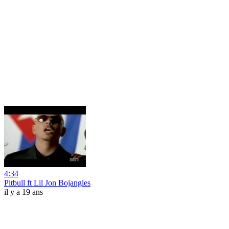
4:34
Pitbull ft Lil Jon Bojangles
il y a 19 ans