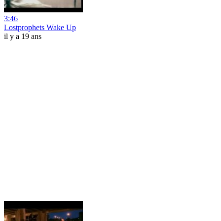
3:46
Lostprophets Wake Up
il y a 19 ans