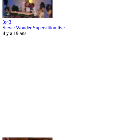
3:43
Stevie Wonder Superstition live
il y a 19 ans