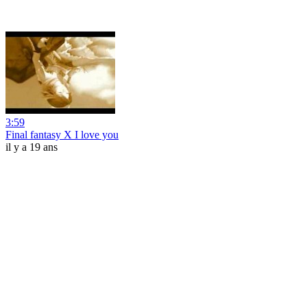
3:59
Final fantasy X I love you
il y a 19 ans