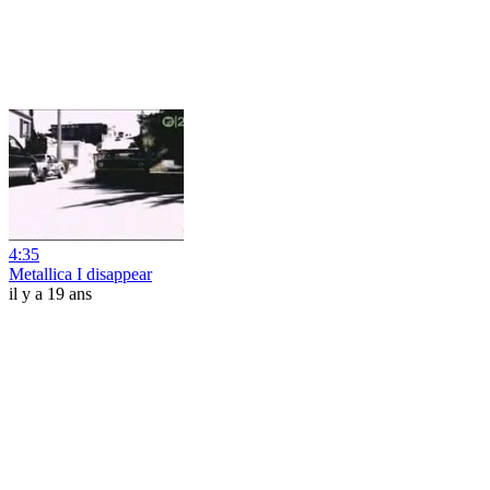
4:35
Metallica I disappear
il y a 19 ans