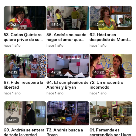
Ingrid
40:21
45:24
42:44
53. Carlos Quintero
56. Andrés no puede
62. Héctor es
quiere privar de su
negar el amor que
despedido de Mundo
libertad a Andrés
siente por Rosemary
Express
hace 1 año
hace 1 año
hace 1 año
42:12
42:39
43:22
67. Fidel recupera la
64. El cumpleaños de
72. Un encuentro
libertad
Andrés y Bryan
incomodo
hace 1 año
hace 1 año
hace 1 año
41:21
43:39
41:37
69. Andrés se entera
73. Andrés busca a
01. Fernanda es
de toda la verdad
Bryan
sorprendida por Hugo