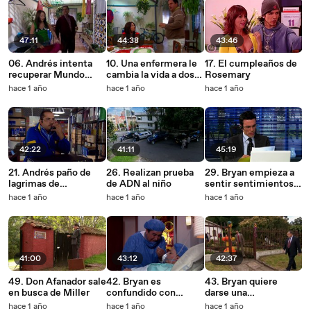
47:11
44:38
43:46
06. Andrés intenta
10. Una enfermera le
17. El cumpleaños de
recuperar Mundo
cambia la vida a dos
Rosemary
Express
niños
hace 1 año
hace 1 año
hace 1 año
42:22
41:11
45:19
21. Andrés paño de
26. Realizan prueba
29. Bryan empieza a
lagrimas de
de ADN al niño
sentir sentimientos
Rosemary
por Rosemary
hace 1 año
hace 1 año
hace 1 año
41:00
43:12
42:37
49. Don Afanador sale
42. Bryan es
43. Bryan quiere
en busca de Miller
confundido con
darse una
Bernardo Ferreira
oportunidad con
hace 1 año
hace 1 año
hace 1 año