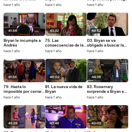
hace 1 año
hace 1 año
hace 1 año
41:56
43:32
49:52
Bryan le incumple a
75. Las
03. Bryan se ve
Andrés
consecuencias de las
obligado a buscar la
acciones de Bryan
ayuda de Andrés
hace 1 año
hace 1 año
hace 1 año
41:55
46:02
44:36
79. Hasta lo
81. La nueva vida de
83. Rosemary
imposible por cerrar
Bryan
sorprende a Bryan en
contrato con Redex
una situación
hace 1 año
hace 1 año
hace 1 año
comprometedora
45:28
43:46
43:02