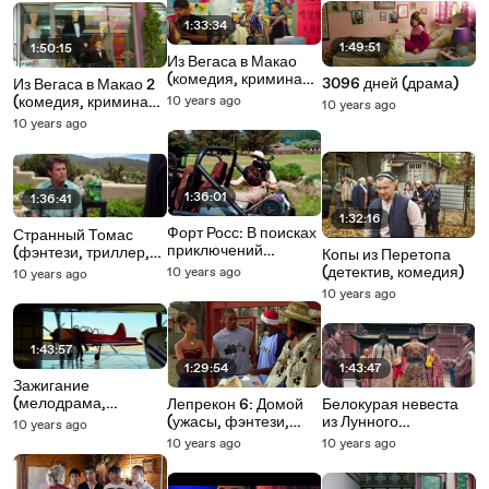
1:33:34
1:49:51
1:50:15
Из Вегаса в Макао
(комедия, криминал,
3096 дней (драма)
Из Вегаса в Макао 2
боевик)
(комедия, криминал,
10 years ago
10 years ago
боевик)
10 years ago
1:36:01
1:36:41
1:32:16
Форт Росс: В поисках
Странный Томас
приключений
(фэнтези, триллер,
Копы из Перетопа
(приключения,
детектив)
(детектив, комедия)
10 years ago
10 years ago
фантастика)
10 years ago
1:43:57
1:29:54
1:43:47
Зажигание
(мелодрама,
Лепрекон 6: Домой
Белокурая невеста
криминал,
(ужасы, фэнтези,
из Лунного
10 years ago
приключения)
комедия)
королевства
10 years ago
10 years ago
(мелодрама,
фэнтези, боевик)