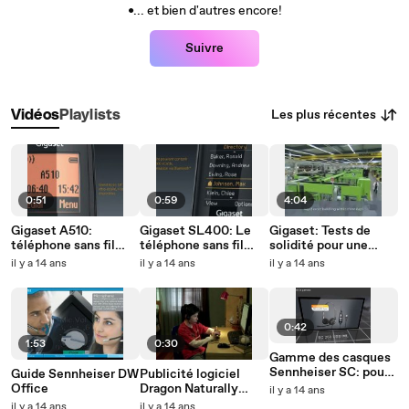
•... et bien d'autres encore!
Suivre
Les plus récentes
Vidéos
Playlists
0:51
0:59
4:04
Gigaset A510:
Gigaset SL400: Le
Gigaset: Tests de
téléphone sans fil
téléphone sans fil
solidité pour une
intelligent et design
esthétique, élégant
robustesse inégalée
il y a 14 ans
il y a 14 ans
il y a 14 ans
et performant de
made in Germany
Siemens Gigaset.
0:42
1:53
0:30
Gamme des casques
Sennheiser SC: pour
Guide Sennheiser DW
Publicité logiciel
les bureaux et les
Office
Dragon Naturally
il y a 14 ans
centres d'appels
Speaking: écrivez
il y a 14 ans
il y a 14 ans