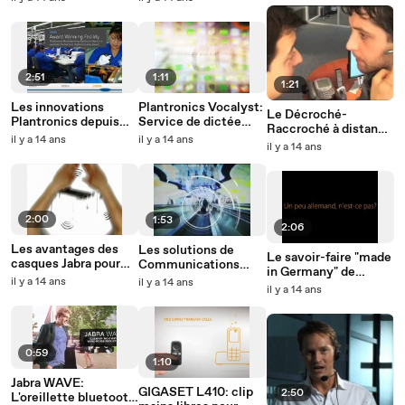
avec votre voix!
2:51
1:11
1:21
Les innovations
Plantronics Vocalyst:
Le Décroché-
Plantronics depuis
Service de dictée
Raccroché à distance
1960
vocale pour votre
il y a 14 ans
il y a 14 ans
de Plantronics
il y a 14 ans
oreillette
2:00
1:53
2:06
Les avantages des
Les solutions de
Le savoir-faire "made
casques Jabra pour
Communications
in Germany" de
les professionnels
Unifiées par
il y a 14 ans
il y a 14 ans
GIGASET
il y a 14 ans
Plantronics
0:59
1:10
Jabra WAVE:
GIGASET L410: clip
2:50
L'oreillette bluetooth