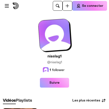
Passer au contenu principal
Se connecter
niaslag1
@niaslag1
1
follower
Suivre
Les plus récentes
Vidéos
Playlists