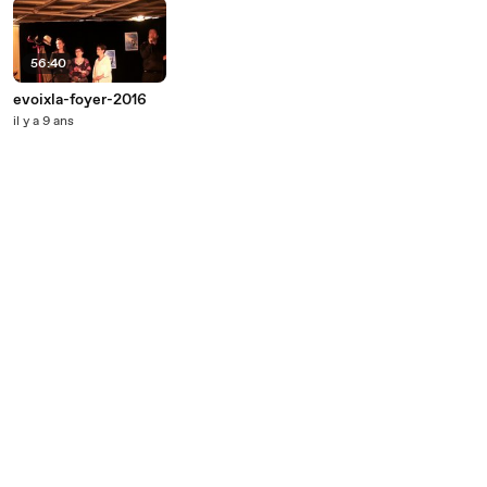
56:40
evoixla-foyer-2016
il y a 9 ans