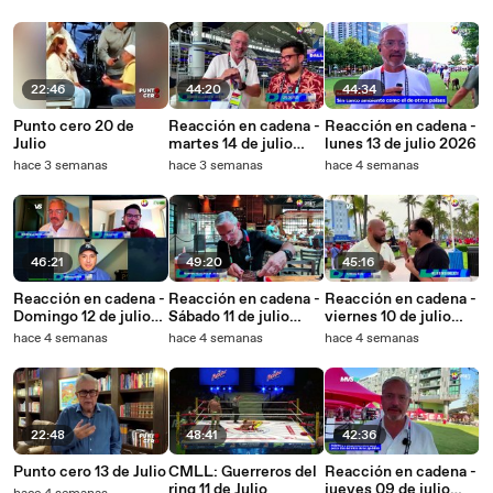
22:46
44:20
44:34
Punto cero 20 de
Reacción en cadena -
Reacción en cadena -
Julio
martes 14 de julio
lunes 13 de julio 2026
2026
hace 3 semanas
hace 3 semanas
hace 4 semanas
46:21
49:20
45:16
Reacción en cadena -
Reacción en cadena -
Reacción en cadena -
Domingo 12 de julio
Sábado 11 de julio
viernes 10 de julio
2026
2026
2026
hace 4 semanas
hace 4 semanas
hace 4 semanas
22:48
48:41
42:36
Punto cero 13 de Julio
CMLL: Guerreros del
Reacción en cadena -
ring 11 de Julio
jueves 09 de julio