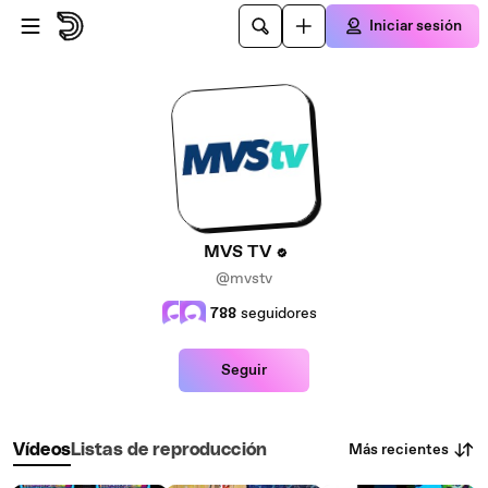
Saltar al contenido principal
Iniciar sesión
MVS TV
@mvstv
788
seguidores
Seguir
Más recientes
Vídeos
Listas de reproducción