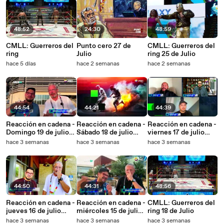
48:52
24:30
48:59
CMLL: Guerreros del
Punto cero 27 de
CMLL: Guerreros del
ring
Julio
ring 25 de Julio
hace 5 días
hace 2 semanas
hace 2 semanas
44:54
44:21
44:39
Reacción en cadena -
Reacción en cadena -
Reacción en cadena -
Domingo 19 de julio
Sábado 18 de julio
viernes 17 de julio
2026
2026
2026
hace 3 semanas
hace 3 semanas
hace 3 semanas
44:50
44:31
48:56
Reacción en cadena -
Reacción en cadena -
CMLL: Guerreros del
jueves 16 de julio
miércoles 15 de julio
ring 18 de Julio
2026
2026
hace 3 semanas
hace 3 semanas
hace 3 semanas