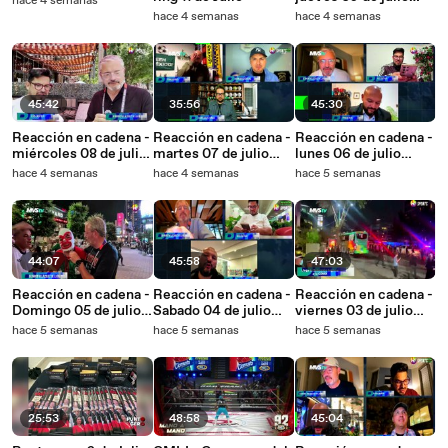
hace 4 semanas
2026
hace 4 semanas
hace 4 semanas
45:42
35:56
45:30
Reacción en cadena -
Reacción en cadena -
Reacción en cadena -
miércoles 08 de julio
martes 07 de julio
lunes 06 de julio
2026
2026
2026
hace 4 semanas
hace 4 semanas
hace 5 semanas
44:07
45:58
47:03
Reacción en cadena -
Reacción en cadena -
Reacción en cadena -
Domingo 05 de julio
Sabado 04 de julio
viernes 03 de julio
2026
2026
2026
hace 5 semanas
hace 5 semanas
hace 5 semanas
25:53
48:58
45:04