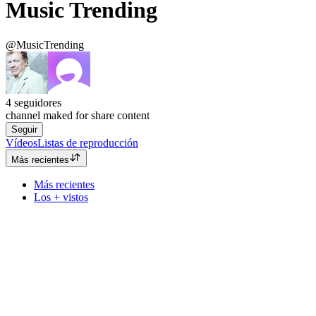
Music Trending
@MusicTrending
4
seguidores
channel maked for share content
Seguir
Vídeos
Listas de reproducción
Más recientes
Más recientes
Los + vistos